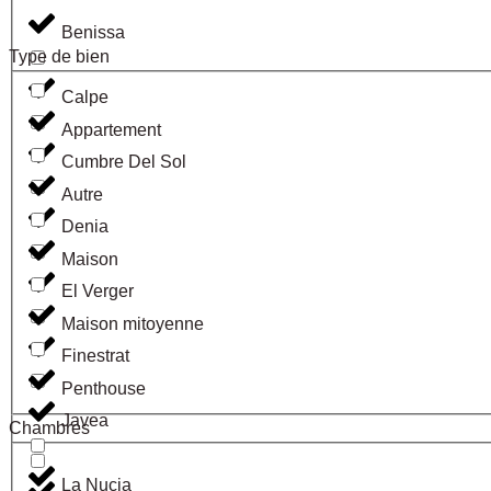
Benissa
Type de bien
Calpe
Appartement
Cumbre Del Sol
Autre
Denia
Maison
El Verger
Maison mitoyenne
Finestrat
Penthouse
Javea
Chambres
La Nucia