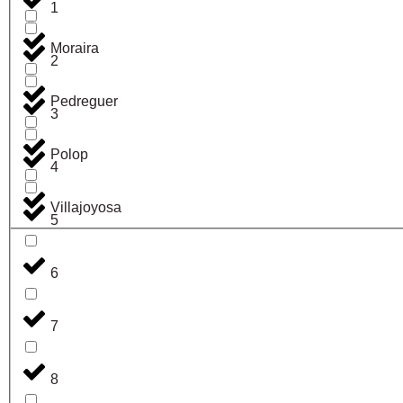
1
Moraira
2
Pedreguer
3
Polop
4
Villajoyosa
5
6
7
8