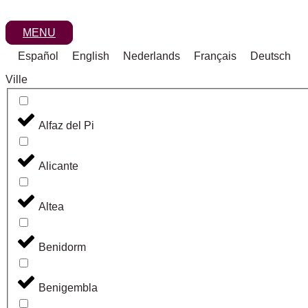
Aller
au
MENU
contenu
Español
English
Nederlands
Français
Deutsch
Ville
Alfaz del Pi
Alicante
Altea
Benidorm
Benigembla