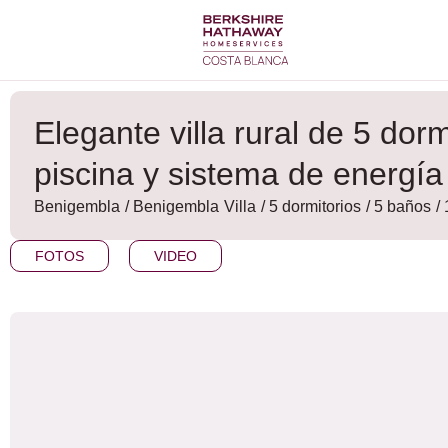
Ir
al
contenido
Elegante villa rural de 5 dor
piscina y sistema de energí
Benigembla
/
Benigembla
Villa
/ 5 dormitorios
/ 5 baños
/
FOTOS
VIDEO