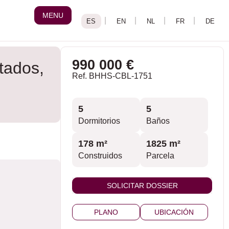
MENU
990 000 €
itados,
Ref. BHHS-CBL-1751
5
5
Dormitorios
Baños
178 m²
1825 m²
Construidos
Parcela
SOLICITAR DOSSIER
PLANO
UBICACIÓN