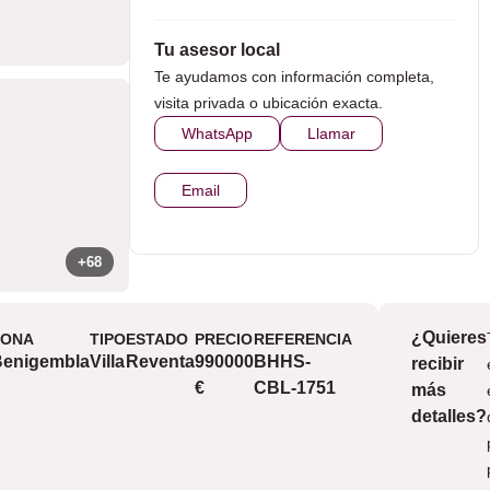
Tu asesor local
Te ayudamos con información completa,
visita privada o ubicación exacta.
WhatsApp
Llamar
Email
+68
¿Quieres
ZONA
TIPO
ESTADO
PRECIO
REFERENCIA
Vistas
Benigembla
Villa
Reventa
990000
BHHS-
recibir
m
€
CBL-1751
más
v
detalles?