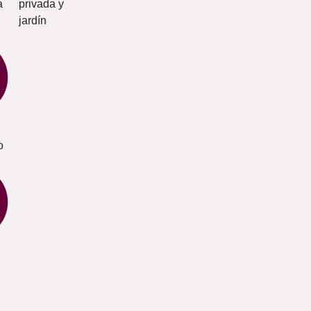
a
privada y
jardín
o