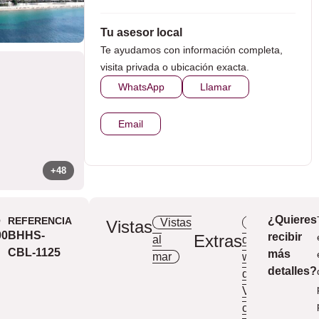
Tu asesor local
Te ayudamos con información completa,
visita privada o ubicación exacta.
WhatsApp
Llamar
Email
+48
¿Quieres
O
REFERENCIA
Vistas
Aerotermia
Vistas
00
BHHS-
recibir
Extras
al
de concepto ab
CBL-1125
más
mar
working
G
detalles?
de tenis
P
VE
Saun
climatización