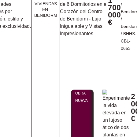
1
VIVIENDAS
dades
/
700
EN ​
es por
Benido
000
BENIDORM
ón, estilo y
/
€
e exclusividad.
Benido
/ BHHS-
CBL-
0653
ENTRAR
OBRA
2
A VIVIR
NUEVA
0
0
€