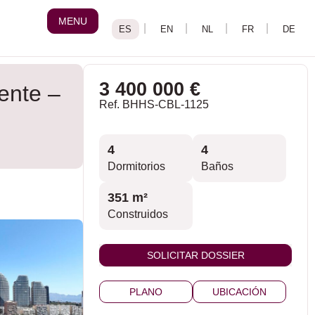
MENU
3 400 000 €
ente –
Ref. BHHS-CBL-1125
4
4
Dormitorios
Baños
351 m²
Construidos
SOLICITAR DOSSIER
PLANO
UBICACIÓN