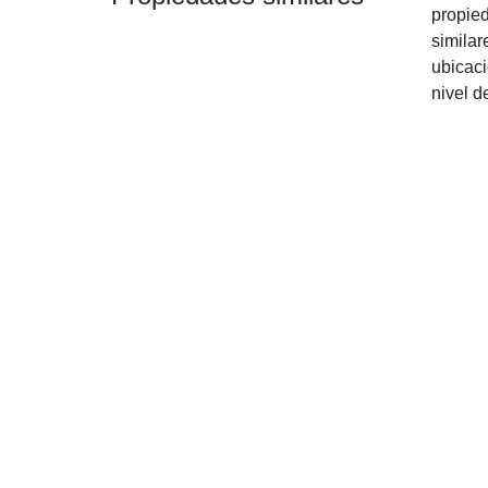
propie
similar
ubicaci
nivel d