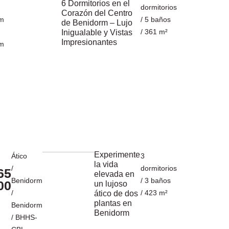
6 Dormitorios en el
dormitorios
Corazón del Centro
rm
/ 5 baños
de Benidorm – Lujo
/ 361 m²
Inigualable y Vistas
Impresionantes
rm
Experimente
Ático
3
la vida
/
dormitorios
65
elevada en
Benidorm
/ 3 baños
00
un lujoso
/
/ 423 m²
ático de dos
plantas en
Benidorm
Benidorm
/ BHHS-