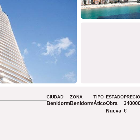
CIUDAD
ZONA
TIPO
ESTADO
PRECI
Benidorm
Benidorm
Ático
Obra
34000
Nueva
€