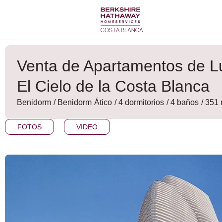
Ir
al
contenido
Venta de Apartamentos de Lu
El Cielo de la Costa Blanca
Benidorm
/
Benidorm
Ático
/ 4 dormitorios
/ 4 baños
/ 351
FOTOS
VIDEO