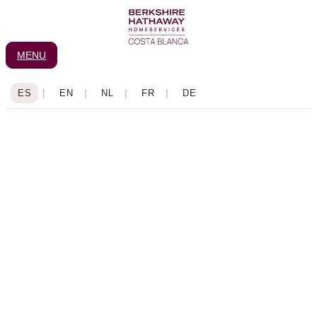
Ir
al
contenido
MENU