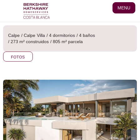
Ir
MENU
al
contenido
Calpe
/
Calpe
Villa
/ 4 dormitorios
/ 4 baños
/ 273 m² construidos
/ 805 m² parcela
FOTOS