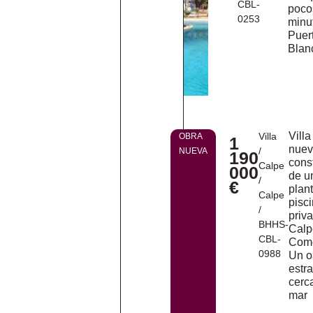
CBL-
poco
0253
minu
Puer
Blan
Villa
Villa
OBRA
1
nue
/
NUEVA
190
cons
Calpe
000
de u
/
€
plan
Calpe
pisc
/
priv
BHHS-
Calp
CBL-
Come
0988
Un o
estr
cerc
mar