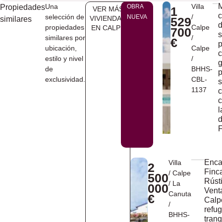
Una
Villa
Propiedades
OBRA
1
VER MÁS
c
selección de
/
NUEVA
VIVIENDAS
similares
529
propiedades
Calpe
EN ​CALPE
700
s
similares por
/
€
p
ubicación,
Calpe
estilo y nivel
/
g
de
BHHS-
p
exclusividad.
CBL-
s
1137
c
l
d
F
Enca
Villa
2
Finc
/
Calpe
500
Rúst
/
La
000
Vent
Canuta
€
Calp
/
refug
BHHS-
tranq