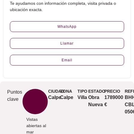
Te ayudamos con información completa, visita privada o
ubicación exacta.
WhatsApp
Llamar
Email
CIUDAD
ZONA
TIPO
ESTADO
PRECIO
REF
Puntos
Calpe
Calpe
Villa
Obra
1789000
BHH
clave
Nueva
€
CBL
050
Vistas
abiertas al
mar