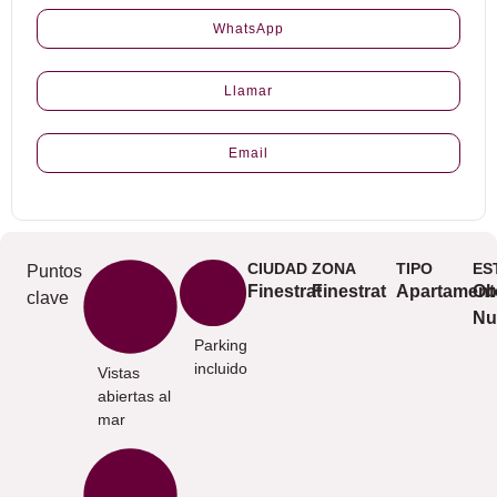
WhatsApp
Llamar
Email
CIUDAD
ZONA
TIPO
ES
Puntos
Finestrat
Finestrat
Apartament
Ob
clave
Nu
Parking
incluido
Vistas
abiertas al
mar