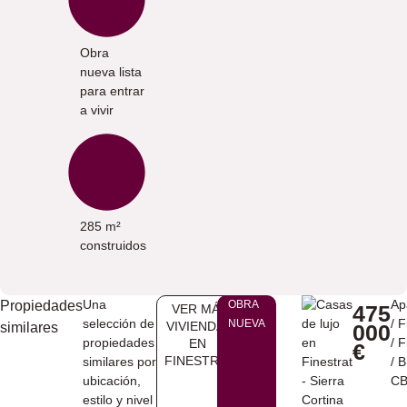
Obra
nueva lista
para entrar
a vivir
285 m²
construidos
Una
Ap
Propiedades
OBRA
475
VER MÁS
selección de
/
F
NUEVA
VIVIENDAS
similares
000
propiedades
/
F
EN ​
€
FINESTRAT
similares por
/ 
ubicación,
CB
estilo y nivel