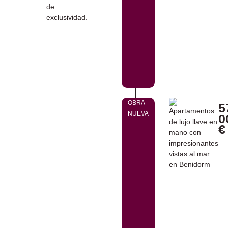
de
exclusividad.
OBRA
5
NUEVA
0
€