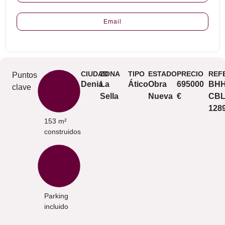
Email
CIUDAD
ZONA
TIPO
ESTADO
PRECIO
REF
Puntos
Denia
La
Ático
Obra
695000
BHH
clave
Sella
Nueva
€
CBL
128
153 m²
construidos
Parking
incluido