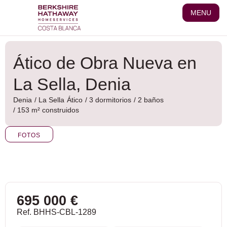
Ir
MENU
al
contenido
Ático de Obra Nueva en
La Sella, Denia
Denia
/
La Sella
Ático
/ 3 dormitorios
/ 2 baños
/ 153 m² construidos
FOTOS
695 000 €
Ref. BHHS-CBL-1289