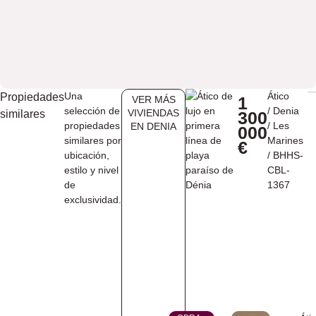
Una
Ático
Propiedades
1
VER MÁS
selección de
/
Denia
VIVIENDAS
similares
300
propiedades
/
Les
EN ​DENIA
000
similares por
Marines
€
ubicación,
/ BHHS-
estilo y nivel
CBL-
de
1367
exclusividad.