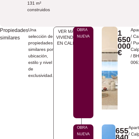
131 m²
construidos
Una
Apa
Propiedades
OBRA
1
VER MÁS
selección de
/
Ca
NUEVA
VIVIENDAS
similares
650
propiedades
/
Pu
EN ​CALPE
000
similares por
Cal
€
ubicación,
/ B
estilo y nivel
006
de
exclusividad.
Apar
OBRA
655
/
Cal
NUEVA
840