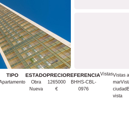
Vistas
TIPO
ESTADO
PRECIO
REFERENCIA
Vistas a
Apartamento
Obra
1265000
BHHS-CBL-
mar
Vist
Nueva
€
0976
ciudad
vista