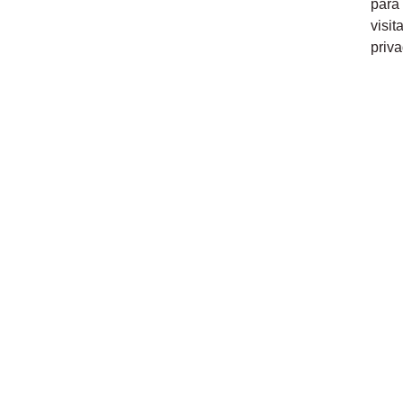
para
visit
priva