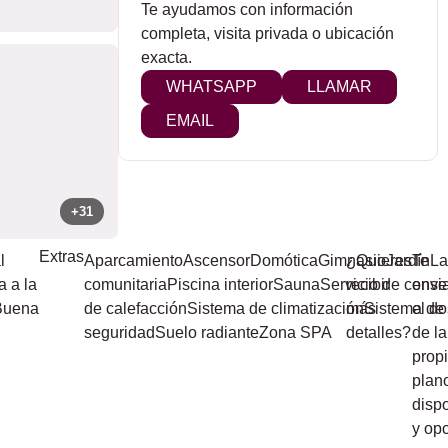
Te ayudamos con información
completa, visita privada o ubicación
exacta.
WHATSAPP
LLAMAR
EMAIL
+31
Extras
l
Aparcamiento
Ascensor
Domótica
Gimnasio
¿Quieres
Jardín
Te
La
a a la
comunitaria
Piscina interior
Sauna
Servicio de conser
recibir
envi
Buena
de calefacción
Sistema de climatización
más
Sistema de
el do
seguridad
Suelo radiante
Zona SPA
detalles?
de la
prop
plan
disp
y op