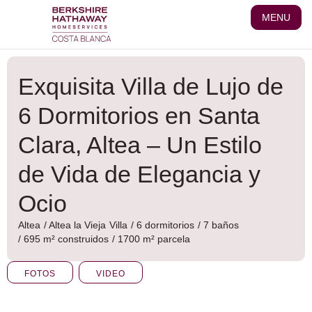
Ir
MENU
al
contenido
Exquisita Villa de Lujo de
6 Dormitorios en Santa
Clara, Altea – Un Estilo
de Vida de Elegancia y
Ocio
Altea
/
Altea la Vieja
Villa
/ 6 dormitorios
/ 7 baños
/ 695 m² construidos
/ 1700 m² parcela
FOTOS
VIDEO