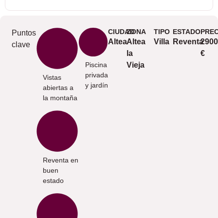
CIUDAD
ZONA
TIPO
ESTADO
PREC
Puntos
Altea
Altea
Villa
Reventa
2900
clave
la
€
Piscina
Vieja
privada
Vistas
y jardín
abiertas a
la montaña
Reventa en
buen
estado