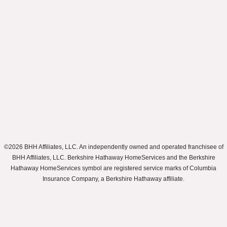
©2026 BHH Affiliates, LLC. An independently owned and operated franchisee of
BHH Affiliates, LLC. Berkshire Hathaway HomeServices and the Berkshire
Hathaway HomeServices symbol are registered service marks of Columbia
Insurance Company, a Berkshire Hathaway affiliate.