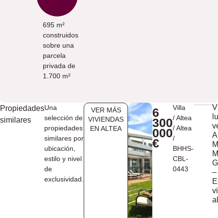
695 m²
construidos
sobre una
parcela
privada de
1.700 m²
V
Una
Villa
Propiedades
6
VER MÁS
l
selección de
/
Altea
VIVIENDAS
similares
300
v
propiedades
/
Altea
EN ​ALTEA
000
A
similares por
/
€
M
ubicación,
BHHS-
M
estilo y nivel
CBL-
G
de
0443
–
exclusividad.
E
v
a