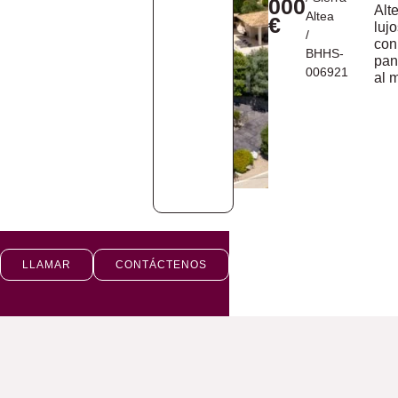
000
Alt
Altea
€
lujo
/
con
BHHS-
pan
006921
al 
LLAMAR
CONTÁCTENOS