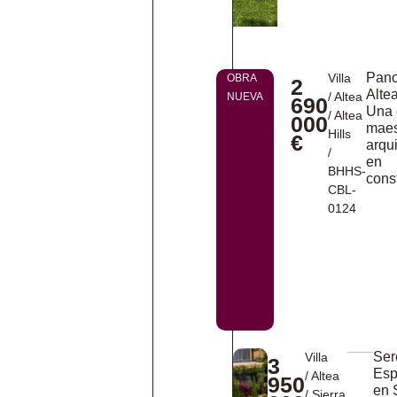
Pano
Villa
OBRA
2
Altea
/
Altea
NUEVA
690
Una 
/
Altea
000
maes
Hills
€
arqu
/
en
BHHS-
cons
CBL-
0124
Ser
Villa
3
Esp
/
Altea
950
en 
/
Sierra