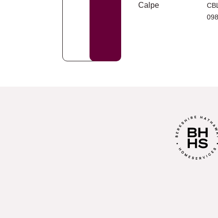
CB
09