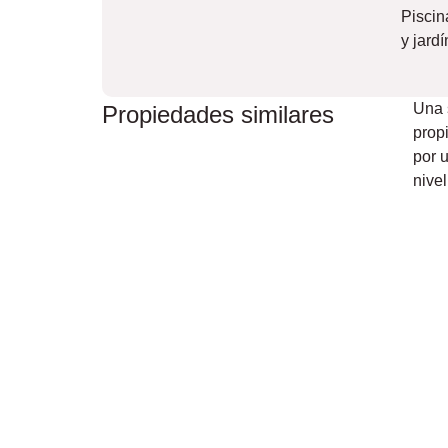
Piscin
y jardí
Una 
Propiedades similares
prop
por u
nivel