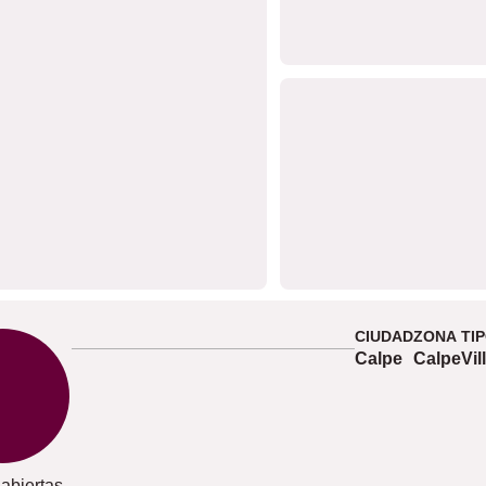
CIUDAD
ZONA
TI
Calpe
Calpe
Vil
 abiertas