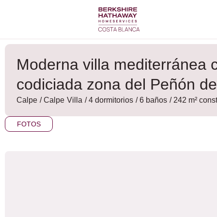
Ir
al
contenido
Moderna villa mediterránea c
codiciada zona del Peñón de
Calpe
/
Calpe
Villa
/ 4 dormitorios
/ 6 baños
/ 242 m² cons
FOTOS