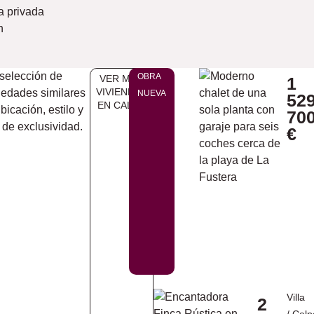
a privada
n
selección de
OBRA
VER MÁS
1
VIVIENDAS
iedades similares
NUEVA
52
EN ​CALPE
bicación, estilo y
70
 de exclusividad.
€
Villa
2