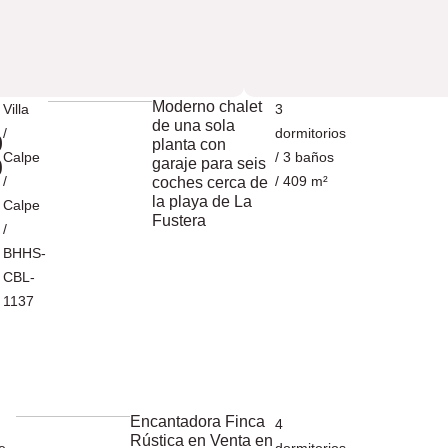
Moderno chalet
Villa
3
de una sola
/
dormitorios
9
planta con
Calpe
/ 3 baños
0
garaje para seis
/
/ 409 m²
coches cerca de
la playa de La
Calpe
Fustera
/
BHHS-
CBL-
1137
Encantadora Finca
4
Rústica en Venta en