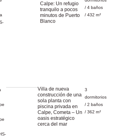
e
dormitorios
Calpe: Un refugio
/ 4 baños
tranquilo a pocos
a
/ 432 m²
minutos de Puerto
Blanco
S-
Villa de nueva
a
3
construcción de una
dormitorios
sola planta con
pe
/ 2 baños
piscina privada en
/ 362 m²
Calpe, Cometa – Un
oasis estratégico
pe
cerca del mar
HS-