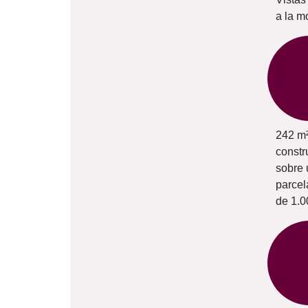
a la m
242 m
constr
sobre 
parcel
de 1.0