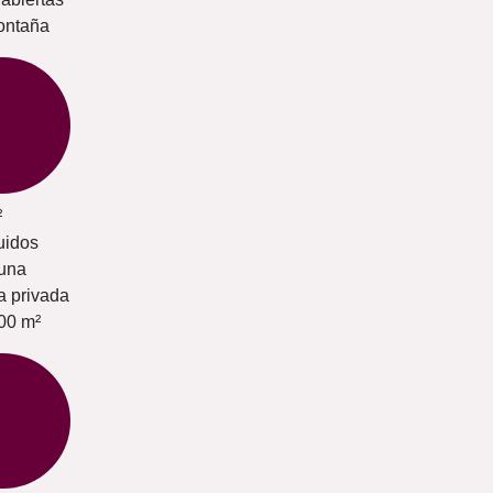
ontaña
²
uidos
una
a privada
00 m²