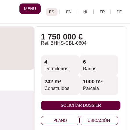
MENU
1 750 000 €
Ref. BHHS-CBL-0604
4
6
Dormitorios
Baños
242 m²
1000 m²
Construidos
Parcela
SOLICITAR DOSSIER
PLANO
UBICACIÓN