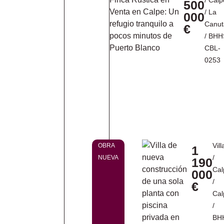
/
Calp
500
/
La
000
Canut
€
/ BHH
CBL-
0253
Vill
OBRA
1
/
NUEVA
190
Cal
000
/
€
Cal
/
BH