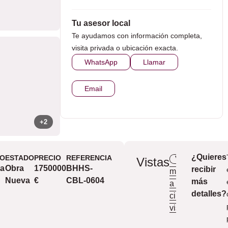
Tu asesor local
Te ayudamos con información completa,
visita privada o ubicación exacta.
WhatsApp
Llamar
Email
+2
¿Quieres
PO
ESTADO
PRECIO
REFERENCIA
Vista a la
Vistas
la
Obra
1750000
BHHS-
recibir
montaña
V
Nueva
€
CBL-0604
más
a la
detalles?
ciudad
Bu
vista