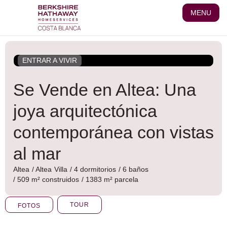
Ir
MENU
al
contenido
ENTRAR A VIVIR
Se Vende en Altea: Una
joya arquitectónica
contemporánea con vistas
al mar
Altea
/
Altea
Villa
/ 4 dormitorios
/ 6 baños
/ 509 m² construidos
/ 1383 m² parcela
TOUR
FOTOS