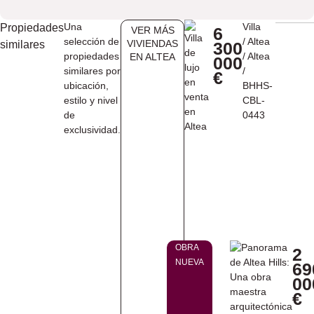
Una
Villa
Propiedades
6
VER MÁS
selección de
/
Altea
VIVIENDAS
similares
300
propiedades
/
Altea
EN ​ALTEA
000
similares por
/
€
ubicación,
BHHS-
estilo y nivel
CBL-
de
0443
exclusividad.
OBRA
2
NUEVA
69
00
€