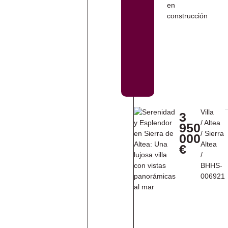
Villa
3
/
Altea
950
/
Sierra
000
Altea
€
/
BHHS-
006921