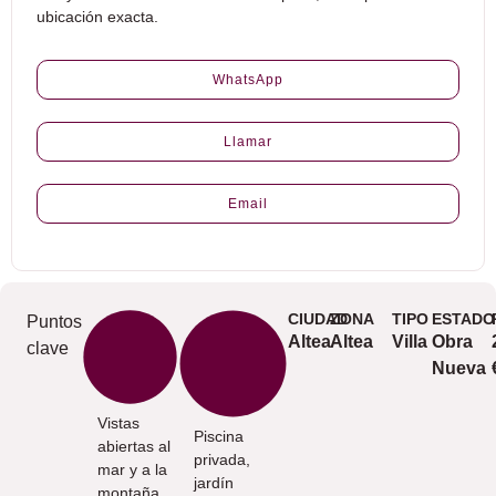
ubicación exacta.
WhatsApp
Llamar
Email
CIUDAD
ZONA
TIPO
ESTADO
Puntos
Altea
Altea
Villa
Obra
clave
Nueva
Vistas
Piscina
abiertas al
privada,
mar y a la
jardín
montaña