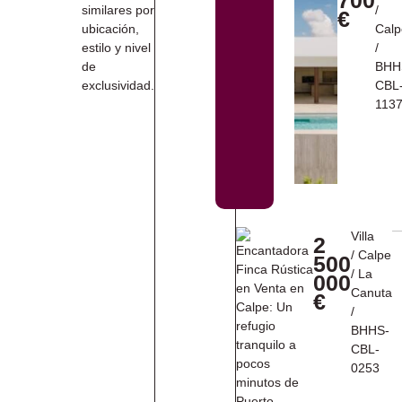
similares por
/
€
ubicación,
Calp
estilo y nivel
/
de
BHH
exclusividad.
CBL
113
Villa
2
/
Calpe
500
/
La
000
Canuta
€
/
BHHS-
CBL-
0253