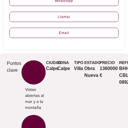
WhatsApp
Llamar
Email
CIUDAD
ZONA
TIPO
ESTADO
PRECIO
REF
Puntos
Calpe
Calpe
Villa
Obra
1360000
BHH
clave
Nueva
€
CBL
089
Vistas
abiertas al
mar y a la
montaña