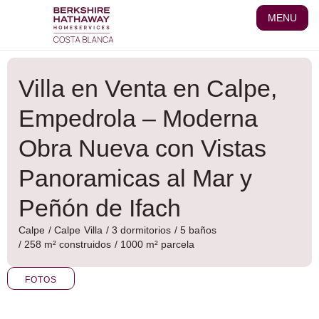
Ir
MENU
al
contenido
Villa en Venta en Calpe,
Empedrola – Moderna
Obra Nueva con Vistas
Panoramicas al Mar y
Peñón de Ifach
Calpe
/
Calpe
Villa
/ 3 dormitorios
/ 5 baños
/ 258 m² construidos
/ 1000 m² parcela
FOTOS