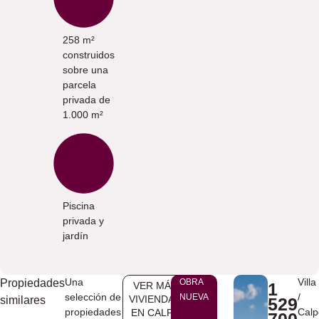
258 m²
construidos
sobre una
parcela
privada de
1.000 m²
Piscina
privada y
jardín
Una
Villa
Propiedades
OBRA
1
VER MÁS
selección de
/
NUEVA
VIVIENDAS
similares
529
propiedades
Calp
EN ​CALPE
700