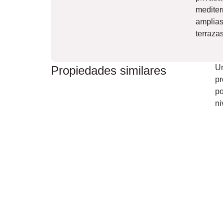
mediter
amplia
terraza
Un
Propiedades similares
pr
po
ni