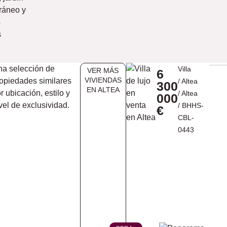
ráneo y
s
s
a selección de
Villa
VER MÁS
6
VIVIENDAS
opiedades similares
/
Altea
300
EN ​ALTEA
r ubicación, estilo y
/
Altea
000
vel de exclusividad.
/ BHHS-
€
CBL-
0443