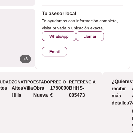
Tu asesor local
Te ayudamos con información completa,
visita privada o ubicación exacta.
WhatsApp
Llamar
Email
+8
¿Quieres
IUDAD
ZONA
TIPO
ESTADO
PRECIO
REFERENCIA
Vistas
ltea
Altea
Villa
Obra
1750000
BHHS-
recibir
m
Hills
Nueva
€
005473
más
v
detalles?