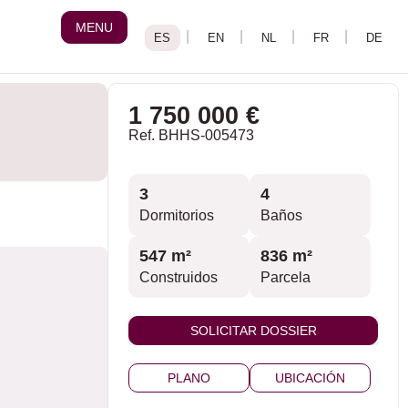
MENU
1 750 000 €
Ref. BHHS-005473
3
4
Dormitorios
Baños
547 m²
836 m²
Construidos
Parcela
SOLICITAR DOSSIER
PLANO
UBICACIÓN