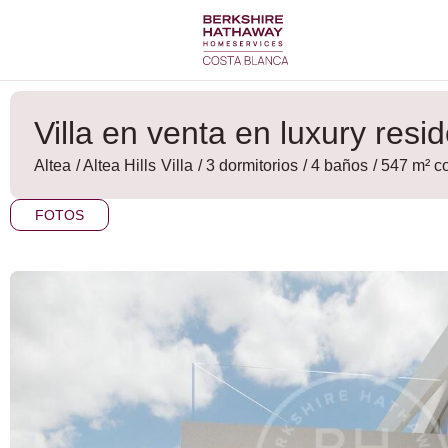
Ir
al
contenido
Villa en venta en luxury resid
Altea
/
Altea Hills
Villa
/ 3 dormitorios
/ 4 baños
/ 547 m² c
FOTOS