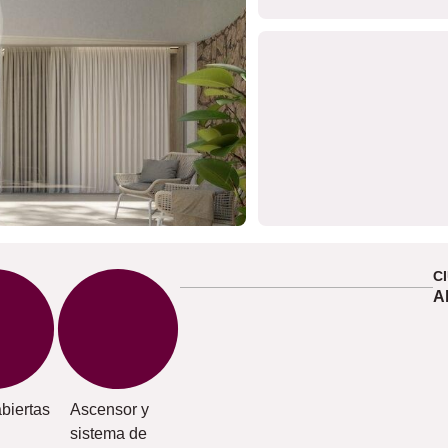
C
A
abiertas
Ascensor y
sistema de