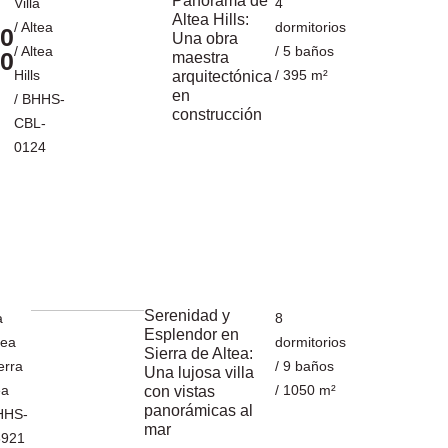
Panorama de
Villa
4
Altea Hills:
/
Altea
dormitorios
0
Una obra
/
Altea
/ 5 baños
0
maestra
Hills
/ 395 m²
arquitectónica
en
/ BHHS-
construcción
CBL-
0124
Serenidad y
a
8
Esplendor en
tea
dormitorios
Sierra de Altea:
erra
/ 9 baños
Una lujosa villa
ea
/ 1050 m²
con vistas
panorámicas al
HHS-
mar
6921