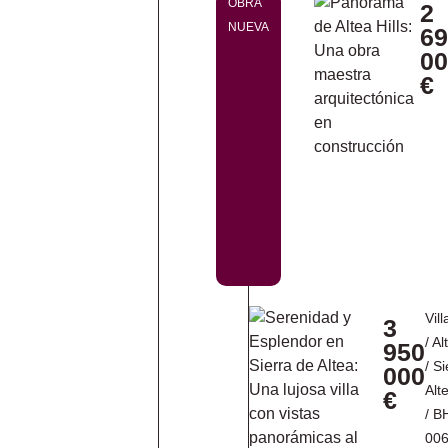
OBRA
2
NUEVA
69
00
€
Vill
3
/
Al
950
/
Si
000
Alt
€
/ B
00