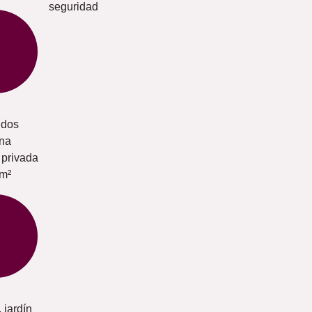
seguridad
idos
una
 privada
 m²
 jardín