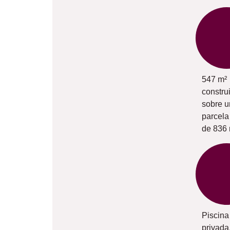
547 m²
constru
sobre 
parcela
de 836
Piscina
privada,