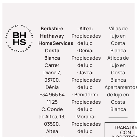
Berkshire
· Altea:
Villas de
Hathaway
Propiedades
lujo en
HomeServices
de lujo
Costa
Costa
· Denia:
Blanca
Blanca
Propiedades
Áticos de
Carrer
de lujo
lujo en
Diana 7,
· Javea:
Costa
03700,
Propiedades
Blanca
Dénia
de lujo
Apartamento
+34 965 64
· Benidorm:
de lujo en
11 25
Propiedades
Costa
C. Conde
de lujo
Blanca
de Altea, 13,
· Moraira:
03590,
Propiedades
TRABAJA
Altea
de lujo
CON