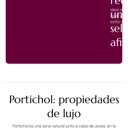
rec
Ideal si q
un
local y r
estilo de 
sel
afi
Portichol: propiedades
de lujo
Portichol es una zona natural junto a calas de Javea, en la