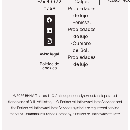
NOSOTRO
+34 966 32
· Calpe:
07 49
Propiedades
de lujo
· Benissa:
Propiedades
de lujo
· Cumbre
del Sol:
Aviso legal
Propiedades
Política de
de lujo
cookies
©2026 BHH Affiliates, LLC. An independently owned and operated
franchisee of BHH Affiliates, LLC. Berkshire Hathaway HomeServices and
the Berkshire Hathaway HomeServices symbol are registered service
marks of Columbia Insurance Company, a Berkshire Hathaway affiliate.