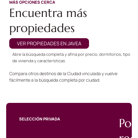
MÁS OPCIONES CERCA
Encuentra más
propiedades
VER PROPIEDADES EN JAVEA
Abre la búsqueda completa y afina por precio, dormitorios, tipo
de vivienda y características.
Compara otros destinos de la Ciudad vinculada y vuelve
fácilmente a la búsqueda completa por ciudad.
Por
SELECCIÓN PRIVADA