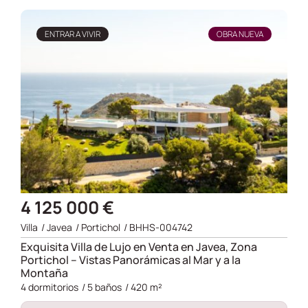
ENTRAR A VIVIR
OBRA NUEVA
4 125 000 €
Villa
/
Javea
/
Portichol
/ BHHS-004742
Exquisita Villa de Lujo en Venta en Javea, Zona
Portichol – Vistas Panorámicas al Mar y a la
Montaña
4 dormitorios
/ 5 baños
/ 420 m²