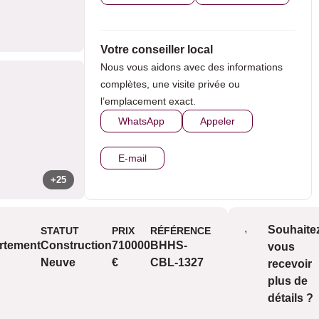
Votre conseiller local
Nous vous aidons avec des informations
complètes, une visite privée ou
l’emplacement exact.
WhatsApp
Appeler
E-mail
+25
Souhaite
STATUT
PRIX
RÉFÉRENCE
Vue s
Vues
rtement
Construction
710000
BHHS-
vous
mer
Neuve
€
CBL-1327
recevoir
vue
plus de
détails ?