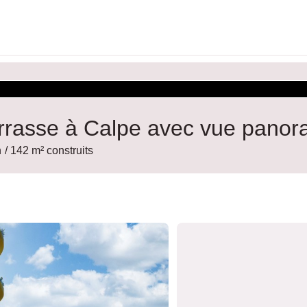
rrasse à Calpe avec vue panor
n
/ 142 m² construits