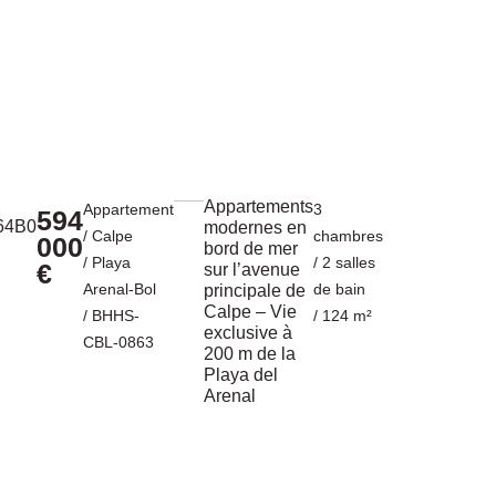
Appartements
Appartement
3
594
modernes en
/
Calpe
chambres
000
bord de mer
/
Playa
/ 2 salles
€
sur l’avenue
Arenal-Bol
de bain
principale de
Calpe – Vie
/ BHHS-
/ 124 m²
exclusive à
CBL-0863
200 m de la
Playa del
Arenal