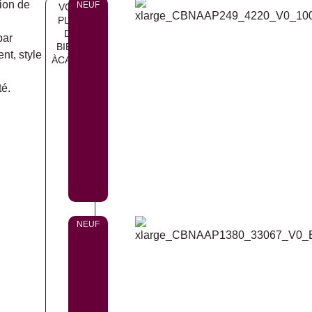
ion de
NEUF
VOIR
PLUS
DE
par
BIENS
t, style
ÀCALPE
té.
NEUF