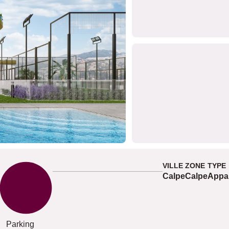
VILLE
ZONE
TYPE
Calpe
Calpe
Appa
Parking