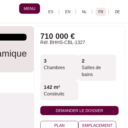
MENU
710 000 €
Réf. BHHS-CBL-1327
amique
3
2
Chambres
Salles de
bains
142 m²
Construits
DEMANDER LE DOSSIER
PLAN
EMPLACEMENT