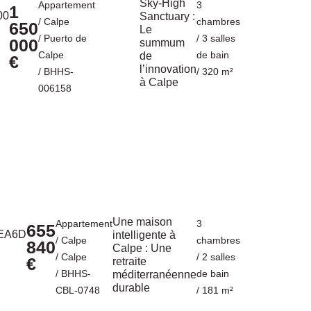
Sky-High
Appartement
3
1
Sanctuary :
/
Calpe
chambres
650
Le
/
Puerto de
/ 3 salles
000
summum
Calpe
de bain
de
€
l’innovation
/ BHHS-
/ 320 m²
à Calpe
006158
Une maison
Appartement
3
655
intelligente à
/
Calpe
chambres
840
Calpe : Une
/
Calpe
/ 2 salles
€
retraite
/ BHHS-
de bain
méditerranéenne
durable
CBL-0748
/ 181 m²