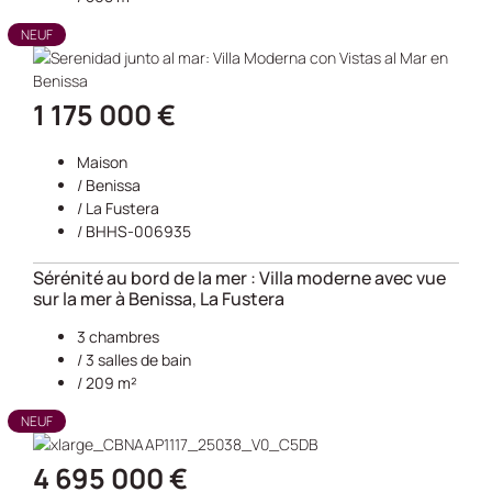
NEUF
1 175 000 €
Maison
/
Benissa
/
La Fustera
/ BHHS-006935
Sérénité au bord de la mer : Villa moderne avec vue
sur la mer à Benissa, La Fustera
3 chambres
/ 3 salles de bain
/ 209 m²
NEUF
4 695 000 €