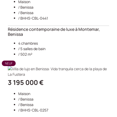
Maison
/
Benissa
/
Benissa
/ BHHS-CBL-0441
Résidence contemporaine de luxe à Montemar,
Benissa
4 chambres
/ 5 salles de bain
/ 502 m²
NEUF
3 195 000 €
Maison
/
Benissa
/
Benissa
/ BHHS-CBL-0257