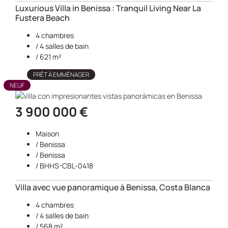
Luxurious Villa in Benissa : Tranquil Living Near La
Fustera Beach
4 chambres
/ 4 salles de bain
/ 621 m²
PRÊT À EMMÉNAGER
NEUF
3 900 000 €
Maison
/
Benissa
/
Benissa
/ BHHS-CBL-0418
Villa avec vue panoramique à Benissa, Costa Blanca
4 chambres
/ 4 salles de bain
/ 568 m²