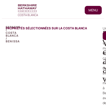
MENU
ESPAGNE
PROPRIÉTÉS SÉLECTIONNÉES SUR LA COSTA BLANCA
U
/
COSTA
sé
BLANCA
d
/
V
BENISSA
vi
m
d
c
et
bi
a
v
m
à
Be
a
d