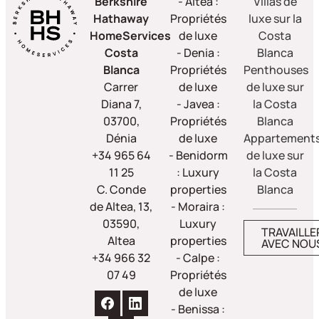
Berkshire
- Altea :
Villas de
Hathaway
Propriétés
luxe sur la
HomeServices
de luxe
Costa
Costa
- Denia :
Blanca
Blanca
Propriétés
Penthouses
Carrer
de luxe
de luxe sur
Diana 7,
- Javea :
la Costa
03700,
Propriétés
Blanca
Dénia
de luxe
Appartement
+34 965 64
- Benidorm
de luxe sur
11 25
: Luxury
la Costa
C. Conde
properties
Blanca
de Altea, 13,
- Moraira :
03590,
Luxury
TRAVAILLE
Altea
properties
AVEC NOU
+34 966 32
- Calpe :
07 49
Propriétés
de luxe
- Benissa :