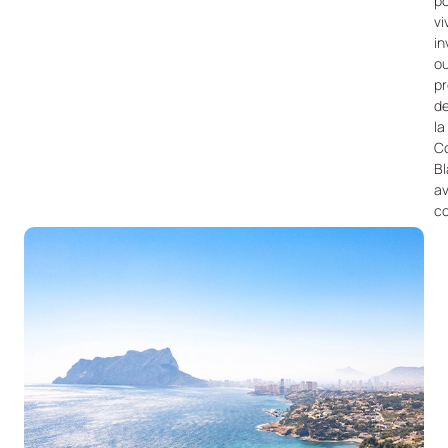
p
vi
in
o
pr
d
la
C
B
a
co