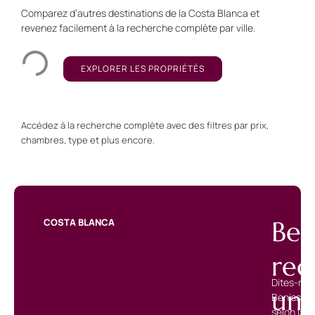
Comparez d’autres destinations de la Costa Blanca et
revenez facilement à la recherche complète par ville.
EXPLORER LES PROPRIÉTÉS
Accédez à la recherche complète avec des filtres par prix,
chambres, type et plus encore.
Ben
COSTA BLANCA
rec
Dites-nou
un
Benissa e
selon la z