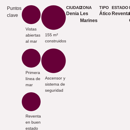
CIUDAD
ZONA
TIPO
ESTADO
Puntos
Denia
Les
Ático
Reventa
clave
Marines
Vistas
155 m²
abiertas
construidos
al mar
Primera
Ascensor y
línea de
sistema de
mar
seguridad
Reventa
en buen
estado