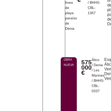
lí
/ BHHS-
d
CBL-
p
1367
p
d
D
Exq
Ático
OBRA
575
Áti
/
Denia
NUEVA
000
Ven
/
Les
€
Den
Marines
Ver
/ BHHS-
CBL-
0337