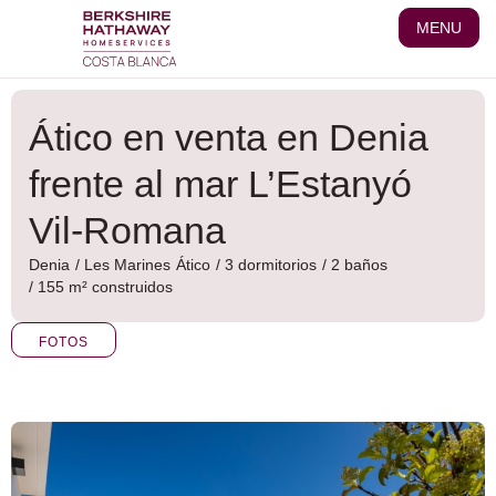
Ir
MENU
al
contenido
Ático en venta en Denia
frente al mar L’Estanyó
Vil-Romana
Denia
/
Les Marines
Ático
/ 3 dormitorios
/ 2 baños
/ 155 m² construidos
FOTOS