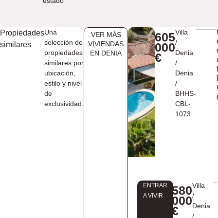
estado
Una
Villa
Propiedades
605
VER MÁS
selección de
/
VIVIENDAS
similares
000
propiedades
Denia
EN ​DENIA
€
similares por
/
ubicación,
Denia
estilo y nivel
/
de
BHHS-
exclusividad.
CBL-
1073
Villa
ENTRAR
580
/
A VIVIR
000
Denia
€
/