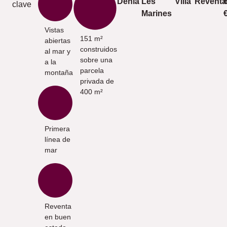
Denia
Les
Villa
Reventa
clave
Marines
Vistas
151 m²
abiertas
construidos
al mar y
sobre una
a la
parcela
montaña
privada de
400 m²
Primera
línea de
mar
Reventa
en buen