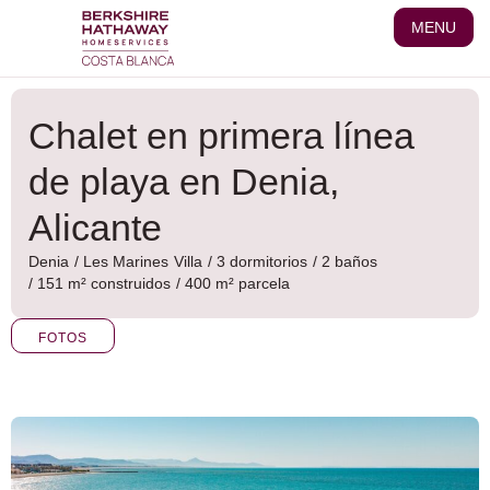
Ir
MENU
al
contenido
Chalet en primera línea
de playa en Denia,
Alicante
Denia
/
Les Marines
Villa
/ 3 dormitorios
/ 2 baños
/ 151 m² construidos
/ 400 m² parcela
FOTOS