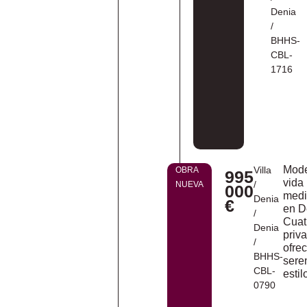
Denia
/
BHHS-
CBL-
1716
Mod
Villa
OBRA
995
vida
/
NUEVA
000
medi
Denia
€
en D
/
Cuatr
Denia
priv
/
ofre
BHHS-
sere
CBL-
estil
0790