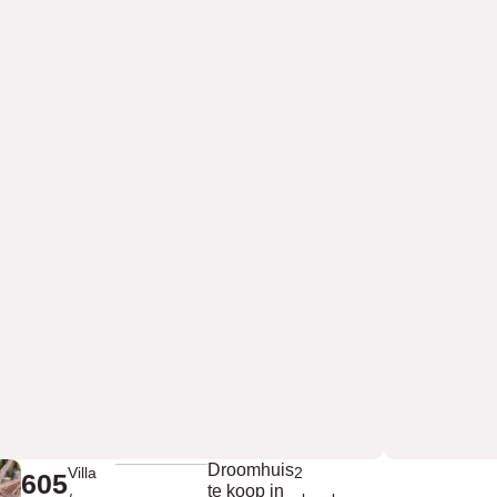
Droomhuis
Villa
2
605
te koop in