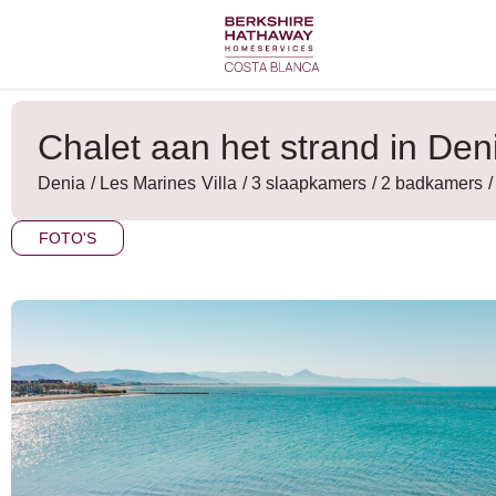
Ga
naar
de
inhoud
Chalet aan het strand in Deni
Denia
/
Les Marines
Villa
/ 3 slaapkamers
/ 2 badkamers
FOTO'S