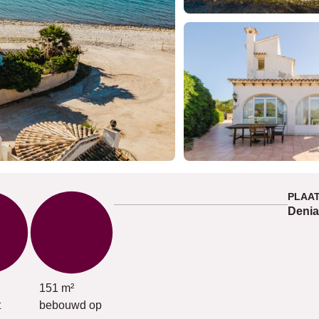
PLAA
Denia
151 m²
t
bebouwd op