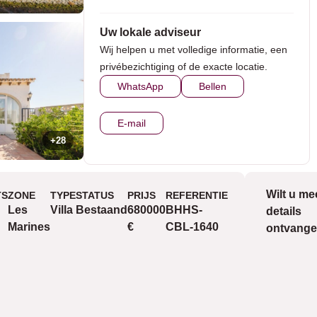
Uw lokale adviseur
Wij helpen u met volledige informatie, een
privébezichtiging of de exacte locatie.
WhatsApp
Bellen
E-mail
+28
Wilt u me
TS
ZONE
TYPE
STATUS
PRIJS
REFERENTIE
Uitzicht
Les
Villa
Bestaand
680000
BHHS-
details
Marines
€
CBL-1640
ontvang