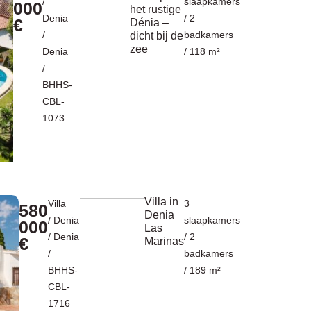
/
slaapkamers
000
het rustige
Denia
/ 2
€
Dénia –
/
badkamers
dicht bij de
zee
Denia
/ 118 m²
/
BHHS-
CBL-
1073
Villa in
Villa
3
580
Denia
/
Denia
slaapkamers
000
Las
/
Denia
/ 2
€
Marinas
/
badkamers
BHHS-
/ 189 m²
CBL-
1716