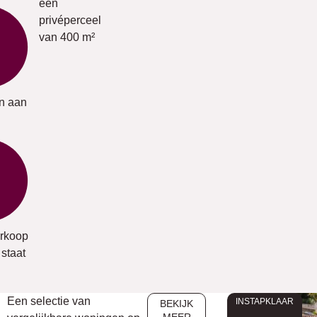
een
privéperceel
van 400 m²
jn aan
rkoop
staat
Een selectie van
INSTAPKLAAR
BEKIJK
MEER