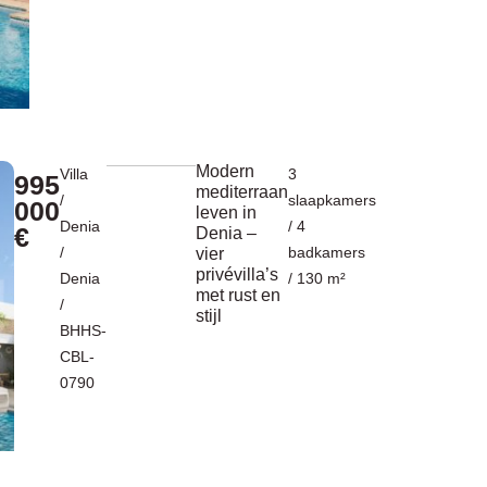
Modern
Villa
3
995
mediterraan
/
slaapkamers
000
leven in
Denia
/ 4
€
Denia –
/
badkamers
vier
privévilla’s
Denia
/ 130 m²
met rust en
/
stijl
BHHS-
CBL-
0790