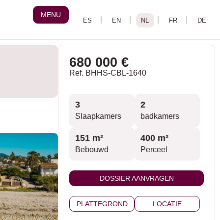
MENU
680 000 €
Ref. BHHS-CBL-1640
3
2
Slaapkamers
badkamers
151 m²
400 m²
Bebouwd
Perceel
DOSSIER AANVRAGEN
PLATTEGROND
LOCATIE