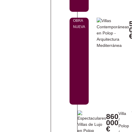
OBRA
NUEVA
Villa
860
/
000
Polop
€