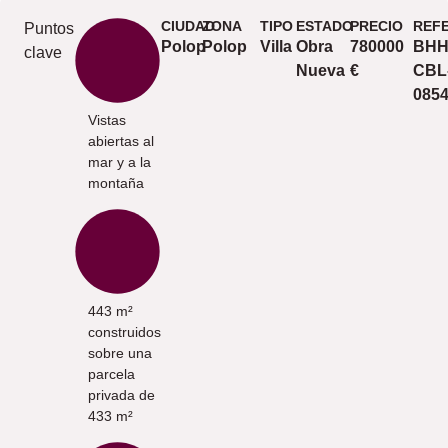
CIUDAD
ZONA
TIPO
ESTADO
PRECIO
REF
Puntos
Polop
Polop
Villa
Obra
780000
BHH
clave
Nueva
€
CBL
085
Vistas
abiertas al
mar y a la
montaña
443 m²
construidos
sobre una
parcela
privada de
433 m²