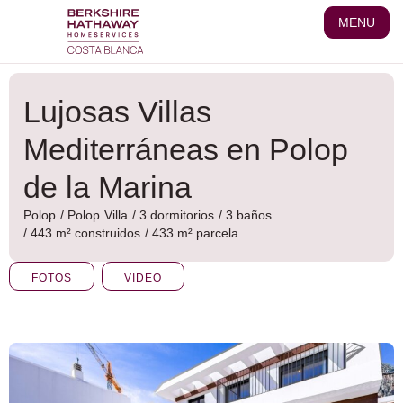
Ir
MENU
al
contenido
Lujosas Villas
Mediterráneas en Polop
de la Marina
Polop
/
Polop
Villa
/ 3 dormitorios
/ 3 baños
/ 443 m² construidos
/ 433 m² parcela
FOTOS
VIDEO