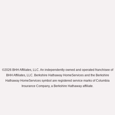
©2026 BHH Affiliates, LLC. An independently owned and operated franchisee of
BHH Affiliates, LLC. Berkshire Hathaway HomeServices and the Berkshire
Hathaway HomeServices symbol are registered service marks of Columbia
Insurance Company, a Berkshire Hathaway affiliate.