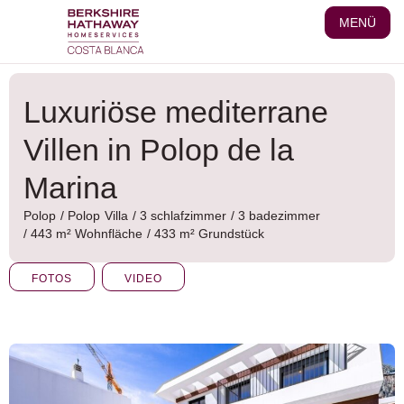
Zum
MENÜ
Inhalt
wechseln
Luxuriöse mediterrane
Villen in Polop de la
Marina
Polop
/
Polop
Villa
/ 3 schlafzimmer
/ 3 badezimmer
/ 443 m² Wohnfläche
/ 433 m² Grundstück
FOTOS
VIDEO