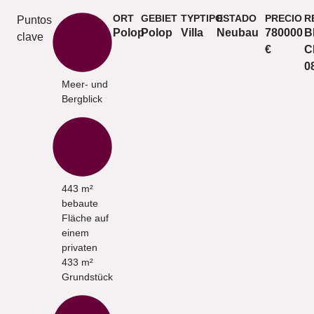
ORT
GEBIET
TYPTIPO
ESTADO
PRECIO
R
Puntos
Polop
Polop
Villa
Neubau
780000
B
clave
€
C
0
Meer- und
Bergblick
443 m²
bebaute
Fläche auf
einem
privaten
433 m²
Grundstück