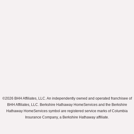
©2026 BHH Affiliates, LLC. An independently owned and operated franchisee of
BHH Affiliates, LLC. Berkshire Hathaway HomeServices and the Berkshire
Hathaway HomeServices symbol are registered service marks of Columbia
Insurance Company, a Berkshire Hathaway affiliate.