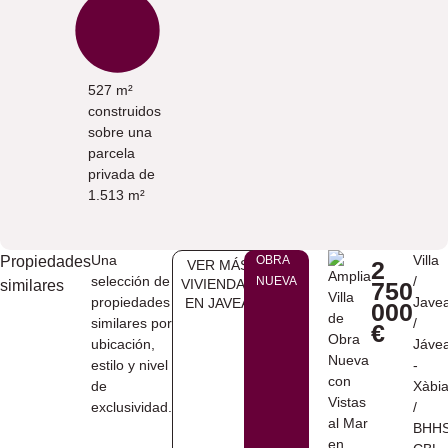
527 m²
construidos
sobre una
parcela
privada de
1.513 m²
Una
Villa
Propiedades
OBRA
2
VER MÁS
selección de
/
NUEVA
VIVIENDAS
similares
750
propiedades
Jave
EN ​JAVEA
000
similares por
/
€
ubicación,
Jáve
estilo y nivel
-
de
Xàbi
exclusividad.
/
BHHS