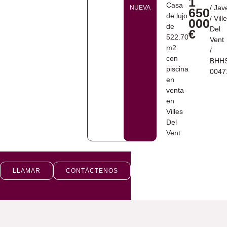
1
/
Jav
NUEVA
650
/
Vill
000
Del
€
Vent
/
BHH
0047
LLAMAR
CONTÁCTENOS