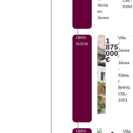
CBL-
0384
Villa
OBRA
1
/
NUEVA
875
Javea
000
/
€
Jávea
-
Xàbia
/
BHHS-
CBL-
1001
Villa
OBRA