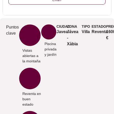
Email
CIUDAD
ZONA
TIPO
ESTADO
PRE
Puntos
Javea
Jávea
Villa
Reventa
160
clave
-
€
Piscina
Xàbia
privada
Vistas
y jardín
abiertas a
la montaña
Reventa en
buen
estado