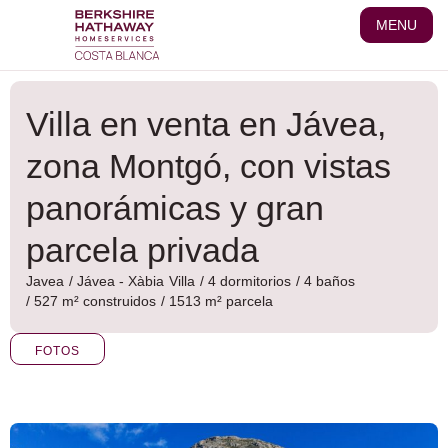
Ir
MENU
al
contenido
Villa en venta en Jávea,
zona Montgó, con vistas
panorámicas y gran
parcela privada
Javea
/
Jávea - Xàbia
Villa
/ 4 dormitorios
/ 4 baños
/ 527 m² construidos
/ 1513 m² parcela
FOTOS