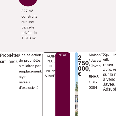
527 m²
construits
sur une
parcelle
privée de
1 513 m²
Spaci
Une sélection
Maison
Propriétés
NEUF
2
VOIR
villa
de propriétés
/
Javea
PLUS
similaires
750
neuve
similaires par
/
Javea
DE
000
avec v
BIENS
emplacement,
/
€
sur la 
ÀJAVEA
style et
BHHS-
à vend
niveau
CBL-
Javea,
d’exclusivité.
0384
Adsub