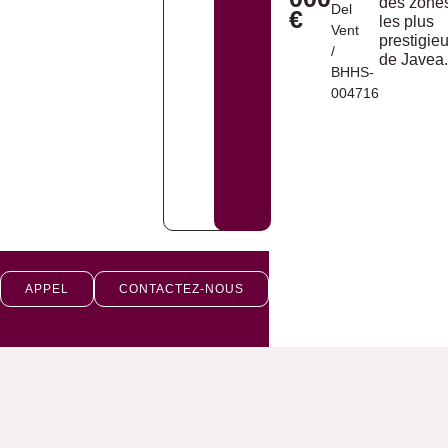
des zone
Del
€
les plus
Vent
prestigie
/
de Javea.
BHHS-
004716
APPEL
CONTACTEZ-NOUS