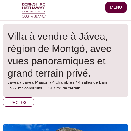
Aller
MENU
au
contenu
Villa à vendre à Jávea,
région de Montgó, avec
vues panoramiques et
grand terrain privé.
Javea
/
Javea
Maison
/ 4 chambres
/ 4 salles de bain
/ 527 m² construits
/ 1513 m² de terrain
PHOTOS