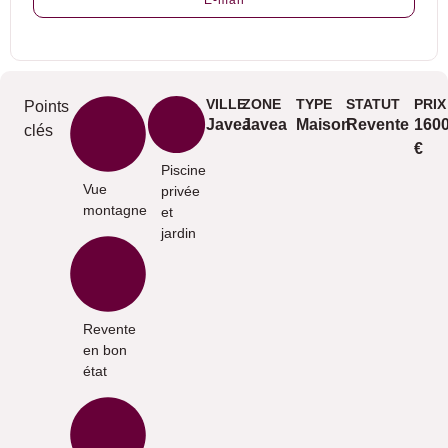
E-mail
VILLE
ZONE
TYPE
STATUT
PRIX
Points
Javea
Javea
Maison
Revente
160
clés
€
Piscine
Vue
privée
montagne
et
jardin
Revente
en bon
état