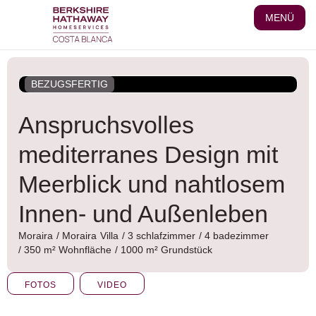
Zum
MENÜ
Inhalt
wechseln
BEZUGSFERTIG
Anspruchsvolles
mediterranes Design mit
Meerblick und nahtlosem
Innen- und Außenleben
Moraira
/
Moraira
Villa
/ 3 schlafzimmer
/ 4 badezimmer
/ 350 m² Wohnfläche
/ 1000 m² Grundstück
FOTOS
VIDEO