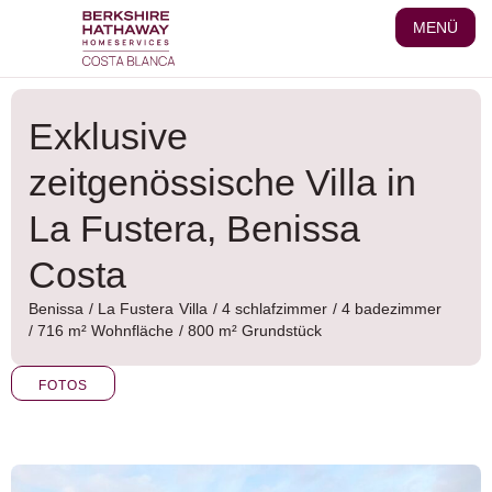
Zum
MENÜ
Inhalt
wechseln
Exklusive
zeitgenössische Villa in
La Fustera, Benissa
Costa
Benissa
/
La Fustera
Villa
/ 4 schlafzimmer
/ 4 badezimmer
/ 716 m² Wohnfläche
/ 800 m² Grundstück
FOTOS