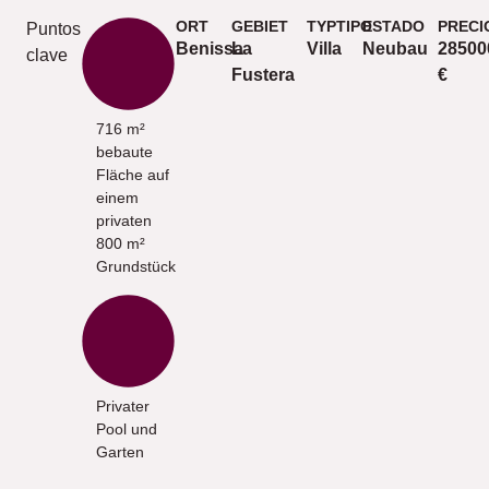
ORT
GEBIET
TYPTIPO
ESTADO
PRECI
Puntos
Benissa
La
Villa
Neubau
28500
clave
Fustera
€
716 m²
bebaute
Fläche auf
einem
privaten
800 m²
Grundstück
Privater
Pool und
Garten