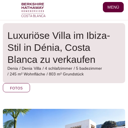
Zum
MENÜ
Inhalt
wechseln
Luxuriöse Villa im Ibiza-
Stil in Dénia, Costa
Blanca zu verkaufen
Denia
/
Denia
Villa
/ 4 schlafzimmer
/ 5 badezimmer
/ 245 m² Wohnfläche
/ 803 m² Grundstück
FOTOS