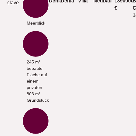
Denia
Denia
Villa
Neubau
1890000
B
clave
€
C
1
Meerblick
245 m²
bebaute
Fläche auf
einem
privaten
803 m²
Grundstück