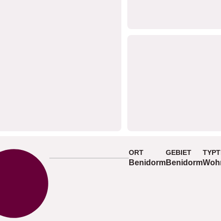
ORT
GEBIET
TYPT
Benidorm
Benidorm
Woh