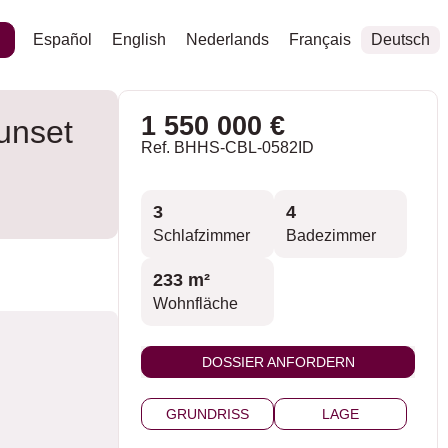
Español
English
Nederlands
Français
Deutsch
1 550 000 €
unset
Ref. BHHS-CBL-0582ID
3
4
Schlafzimmer
Badezimmer
233 m²
Wohnfläche
DOSSIER ANFORDERN
GRUNDRISS
LAGE