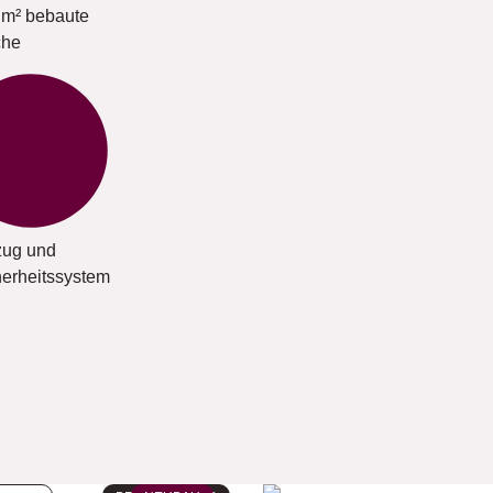
 m² bebaute
che
zug und
herheitssystem