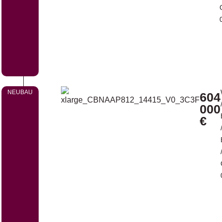
NEUBAU
604
000
€