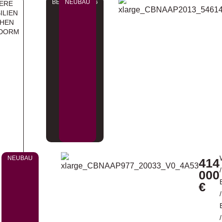
BEZUGSFERTIG
NEUBAU
ERE
ILIEN
HEN
IDORM
NEUBAU
414
/
000
€
/