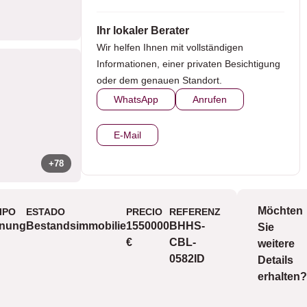
Ihr lokaler Berater
Wir helfen Ihnen mit vollständigen
Informationen, einer privaten Besichtigung
oder dem genauen Standort.
WhatsApp
Anrufen
E-Mail
+78
Möchten
IPO
ESTADO
PRECIO
REFERENZ
Aussic
nung
Bestandsimmobilie
1550000
BHHS-
Sie
€
CBL-
weitere
0582ID
Details
erhalten?