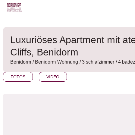
Zum
Inhalt
wechseln
Luxuriöses Apartment mit a
Cliffs, Benidorm
Benidorm
/
Benidorm
Wohnung
/ 3 schlafzimmer
/ 4 bade
FOTOS
VIDEO