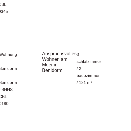
CBL-
0345
Anspruchsvolles
Wohnung
3
Wohnen am
/
schlafzimmer
Meer in
Benidorm
/ 2
Benidorm
/
badezimmer
Benidorm
/ 131 m²
/ BHHS-
CBL-
0180