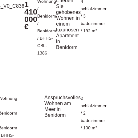
Erleben
Wohnung
4
1
Sie
/
schlafzimmer
410
gehobenes
Benidorm
/ 3
000
Wohnen in
/
badezimmer
einem
€
luxuriösen
Benidorm
/ 192 m²
Apartment
/ BHHS-
in
CBL-
Benidorm
1386
Anspruchsvolles
Wohnung
2
Wohnen am
schlafzimmer
Meer in
Benidorm
/ 2
Benidorm
badezimmer
Benidorm
/ 100 m²
/ BHHS-