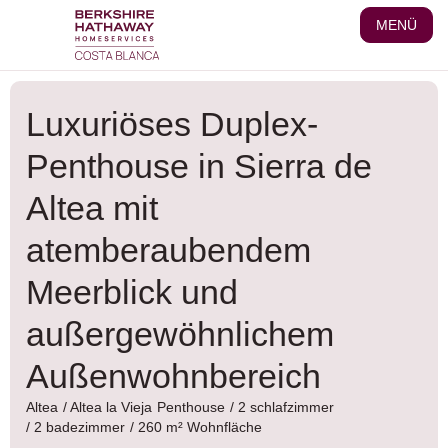
Zum
MENÜ
Inhalt
wechseln
Luxuriöses Duplex-
Penthouse in Sierra de
Altea mit
atemberaubendem
Meerblick und
außergewöhnlichem
Außenwohnbereich
Altea
/
Altea la Vieja
Penthouse
/ 2 schlafzimmer
/ 2 badezimmer
/ 260 m² Wohnfläche