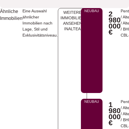
Eine Auswahl
Pen
Ähnliche
NEUBAU
2
WEITERE
ähnlicher
/
Alt
IMMOBILIEN
Immobilien
980
Immobilien nach
/
Alt
ANSEHEN
000
INALTEA
Lage, Stil und
/ B
€
Exklusivitätsniveau.
CBL
Pen
NEUBAU
1
/
Alt
980
/
Alt
000
/ B
€
CBL