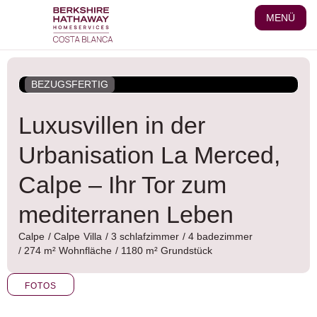
Zum
MENÜ
Inhalt
wechseln
BEZUGSFERTIG
Luxusvillen in der
Urbanisation La Merced,
Calpe – Ihr Tor zum
mediterranen Leben
Calpe
/
Calpe
Villa
/ 3 schlafzimmer
/ 4 badezimmer
/ 274 m² Wohnfläche
/ 1180 m² Grundstück
FOTOS