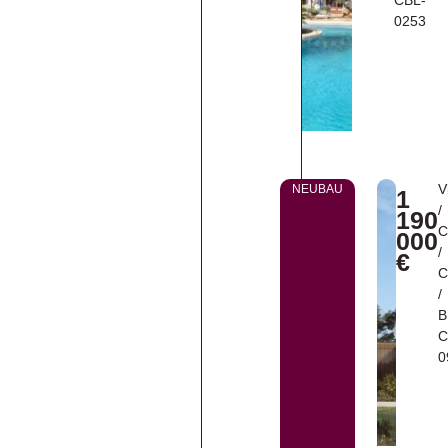
CBL-
0253
V
NEUBAU
1
/
190
C
000
/
€
C
/
B
C
0