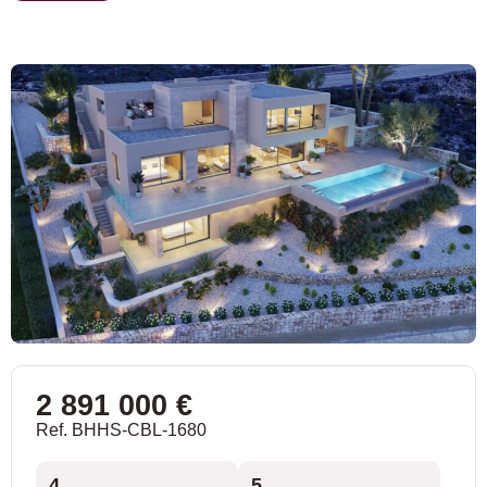
2 891 000 €
Ref. BHHS-CBL-1680
4
5