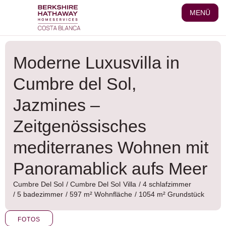
Zum
MENÜ
Inhalt
wechseln
Moderne Luxusvilla in
Cumbre del Sol,
Jazmines –
Zeitgenössisches
mediterranes Wohnen mit
Panoramablick aufs Meer
Cumbre Del Sol
/
Cumbre Del Sol
Villa
/ 4 schlafzimmer
/ 5 badezimmer
/ 597 m² Wohnfläche
/ 1054 m² Grundstück
FOTOS