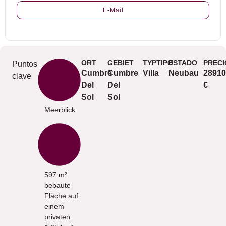
E-Mail
ORT
GEBIET
TYPTIPO
ESTADO
PRECI
Puntos
Cumbre
Cumbre
Villa
Neubau
28910
clave
Del
Del
€
Sol
Sol
Meerblick
597 m²
bebaute
Fläche auf
einem
privaten