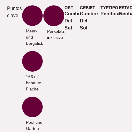
ORT
GEBIET
TYPTIPO
ESTA
Puntos
Cumbre
Cumbre
Penthouse
Neub
clave
Del
Del
Sol
Sol
Meer-
Parkplatz
und
inklusive
Bergblick
166 m²
bebaute
Fläche
Pool und
Garten