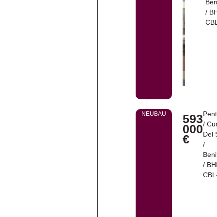
Ben
/ B
CBL
Pen
NEUBAU
593
/
Cu
000
Del 
€
/
Beni
/ B
CBL