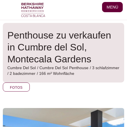
Zum
MENÜ
Inhalt
wechseln
Penthouse zu verkaufen
in Cumbre del Sol,
Montecala Gardens
Cumbre Del Sol
/
Cumbre Del Sol
Penthouse
/ 3 schlafzimmer
/ 2 badezimmer
/ 166 m² Wohnfläche
FOTOS