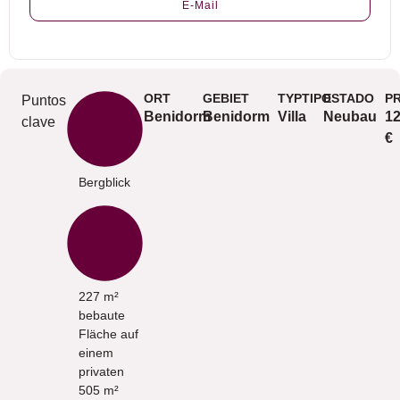
E-Mail
ORT
GEBIET
TYPTIPO
ESTADO
P
Puntos
Benidorm
Benidorm
Villa
Neubau
1
clave
€
Bergblick
227 m²
bebaute
Fläche auf
einem
privaten
505 m²