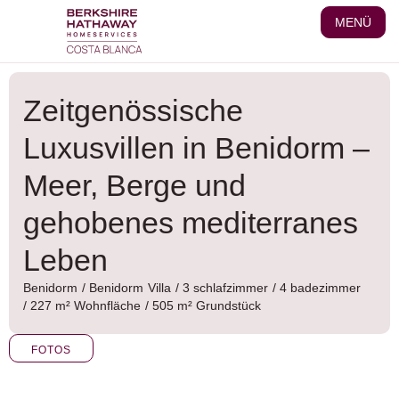
Zum
MENÜ
Inhalt
wechseln
Zeitgenössische
Luxusvillen in Benidorm –
Meer, Berge und
gehobenes mediterranes
Leben
Benidorm
/
Benidorm
Villa
/ 3 schlafzimmer
/ 4 badezimmer
/ 227 m² Wohnfläche
/ 505 m² Grundstück
FOTOS