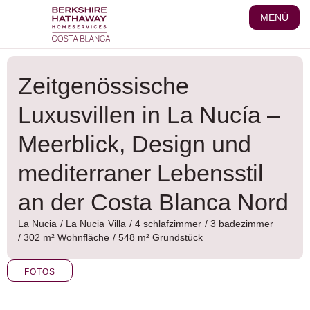
Zum
MENÜ
Inhalt
wechseln
Zeitgenössische
Luxusvillen in La Nucía –
Meerblick, Design und
mediterraner Lebensstil
an der Costa Blanca Nord
La Nucia
/
La Nucia
Villa
/ 4 schlafzimmer
/ 3 badezimmer
/ 302 m² Wohnfläche
/ 548 m² Grundstück
FOTOS