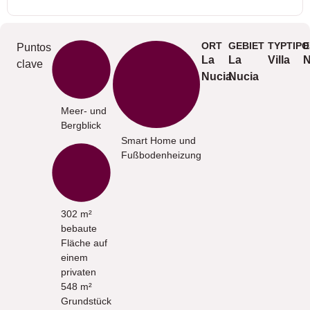
ORT
GEBIET
TYPTIPO
E
Puntos
La
La
Villa
N
clave
Nucia
Nucia
Meer- und
Bergblick
Smart Home und
Fußbodenheizung
302 m²
bebaute
Fläche auf
einem
privaten
548 m²
Grundstück