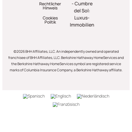
- Cumbre
Rechtlicher
Hinweis
del Sol:
Luxus-
Cookies
Politik
Immobilien
©2026 BHH Affiliates, LLC. An independently owned and operated
franchisee of BHH Affiliates, LLC. Berkshire Hathaway HomeServices and
the Berkshire Hathaway HomeServices symbol are registered service
marks of Columbia Insurance Company, a Berkshire Hathaway affiliate.