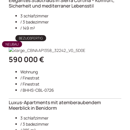
Elegantes Stadthaus in Sierra Cortina – Komfort,
Sicherheit und mediterraner Lebensstil
3 schlafzimmer
/ 3 badezimmer
/ 149 m²
BEZUGSFERTIG
NEUBAU
590 000 €
Wohnung
/
Finestrat
/
Finestrat
/ BHHS-CBL-0726
Luxus-Apartments mit atemberaubendem
Meerblick in Benidorm
3 schlafzimmer
/ 3 badezimmer