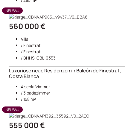
/ 285 m²
NEUBAU
560 000 €
Villa
/
Finestrat
/
Finestrat
/ BHHS-CBL-0353
Luxuriöse neue Residenzen in Balcón de Finestrat,
Costa Blanca
4 schlafzimmer
/ 3 badezimmer
/ 158 m²
NEUBAU
555 000 €