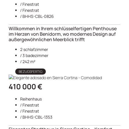
/
Finestrat
/
Finestrat
/ BHHS-CBL-0826
Willkommen in Ihrem schlüsselfertigen Penthouse
im Herzen von Benidorm, wo modernes Design auf
außergewöhnlichen Meerblick trifft
2 schlafzimmer
/ 3 badezimmer
/ 242 m²
BEZUGSFERTIG
410 000 €
Reihenhaus
/
Finestrat
/
Finestrat
/ BHHS-CBL-1353