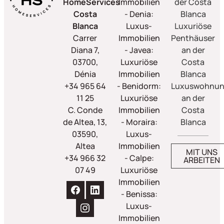
HomeServices
Immobilien
der Costa
Costa
- Denia:
Blanca
Blanca
Luxus-
Luxuriöse
Carrer
Immobilien
Penthäuser
Diana 7,
- Javea:
an der
03700,
Luxuriöse
Costa
Dénia
Immobilien
Blanca
+34 965 64
- Benidorm:
Luxuswohnu
11 25
Luxuriöse
an der
C. Conde
Immobilien
Costa
de Altea, 13,
- Moraira:
Blanca
03590,
Luxus-
Altea
Immobilien
MIT UNS
+34 966 32
- Calpe:
ARBEITEN
07 49
Luxuriöse
Immobilien
- Benissa:
Luxus-
Immobilien