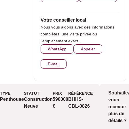
Votre conseiller local
Nous vous aidons avec des informations
complètes, une visite privée ou
l’emplacement exact.
WhatsApp
Appeler
E-mail
Souhaite
TYPE
STATUT
PRIX
RÉFÉRENCE
V
Vues
Penthouse
Construction
590000
BHHS-
vous
me
Neuve
€
CBL-0826
recevoir
vu
plus de
détails ?