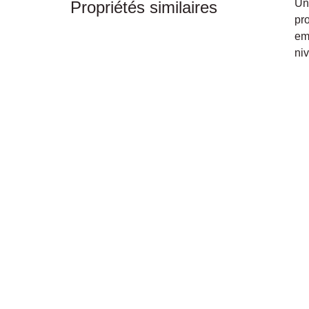
Un
Propriétés similaires
pro
em
niv