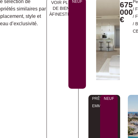
e sélection de
Pe
NEUF
VOIR PLUS
675
DE BIENS
priétés similaires par
/
F
000
ÀFINESTRAT
placement, style et
/
F
€
eau d’exclusivité.
/ 
CB
PRÊT À
NEUF
EMMÉNAGER