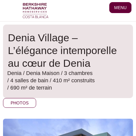
Aller
MENU
au
contenu
Denia Village –
L’élégance intemporelle
au cœur de Denia
Denia
/
Denia
Maison
/ 3 chambres
/ 4 salles de bain
/ 410 m² construits
/ 690 m² de terrain
PHOTOS