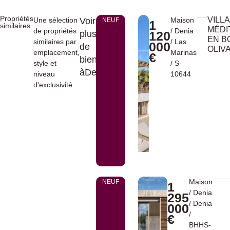
Propriétés
VILLA
Une sélection
Voir
Maison
NEUF
1
similaires
MÉDI
de propriétés
/
Denia
plus
120
EN B
similaires par
/
Las
000
de
OLIV
emplacement,
Marinas
€
biens
style et
/ S-
àDenia
niveau
10644
d’exclusivité.
Maison
NEUF
1
/
Denia
295
/
Denia
000
/
€
BHHS-