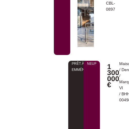
CBL-
0897
Mais
PRÊT À
NEUF
1
/
Den
EMMÉNAGER
300
/
000
Marq
€
VI
/ BH
0049