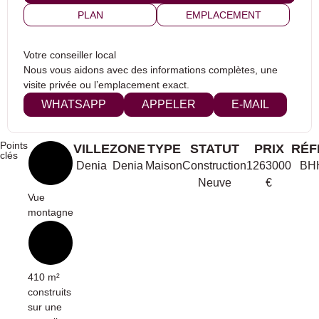
PLAN
EMPLACEMENT
Votre conseiller local
Nous vous aidons avec des informations complètes, une
visite privée ou l’emplacement exact.
WHATSAPP
APPELER
E-MAIL
Points
VILLE
ZONE
TYPE
STATUT
PRIX
RÉF
clés
Denia
Denia
Maison
Construction
1263000
BH
Neuve
€
Vue
montagne
410 m²
construits
sur une