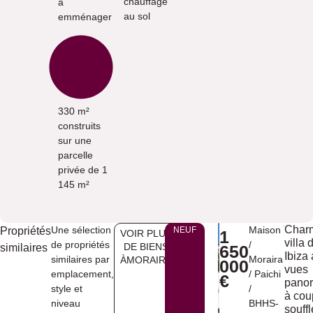
chauffage
à
au sol
emménager
330 m²
construits
sur une
parcelle
privée de 1
145 m²
Char
Une sélection
Maison
Propriétés
NEUF
1
VOIR PLUS
villa 
de propriétés
/
DE BIENS
similaires
650
Ibiza
similaires par
Moraira
ÀMORAIRA
000
vues
emplacement,
/
Paichi
€
pano
style et
/
à cou
niveau
BHHS-
souffl