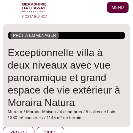
Aller
MENU
au
contenu
PRÊT À EMMÉNAGER
Exceptionnelle villa à
deux niveaux avec vue
panoramique et grand
espace de vie extérieur à
Moraira Natura
Moraira
/
Moraira
Maison
/ 4 chambres
/ 5 salles de bain
/ 330 m² construits
/ 1145 m² de terrain
PHOTOS
VIDÉO