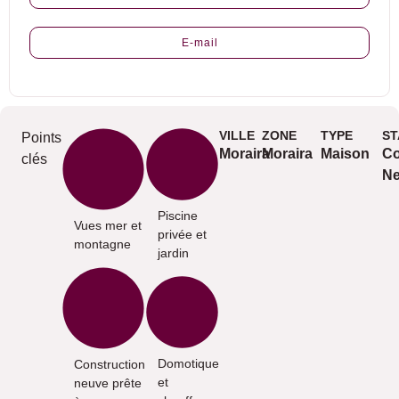
E-mail
VILLE
ZONE
TYPE
ST
Points
Moraira
Moraira
Maison
Co
clés
N
Piscine
Vues mer et
privée et
montagne
jardin
Domotique
Construction
et
neuve prête