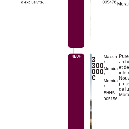
d’exclusivité.
005478
Morai
Pure
Maison
NEUF
3
archi
/
300
et d
Moraira
000
inte
/
€
Nou
Moraira
proje
/
de l
BHHS-
Mora
005156