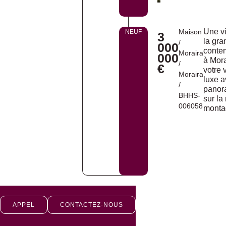
Une v
Maison
NEUF
3
la gra
/
000
conte
Moraira
000
à Mora
/
€
votre v
Moraira
luxe 
/
panor
BHHS-
sur la
006058
monta
APPEL
CONTACTEZ-NOUS