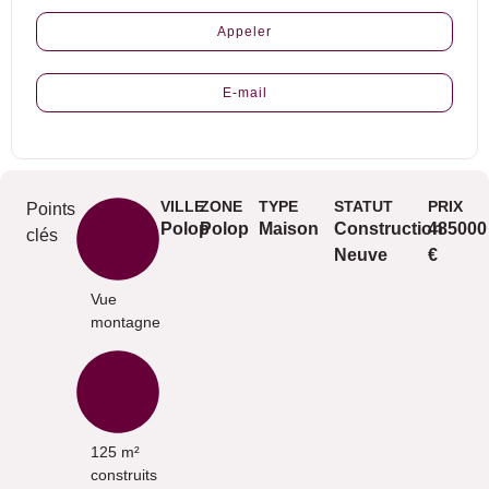
Appeler
E-mail
VILLE
ZONE
TYPE
STATUT
PRIX
Points
Polop
Polop
Maison
Construction
485000
clés
Neuve
€
Vue
montagne
125 m²
construits