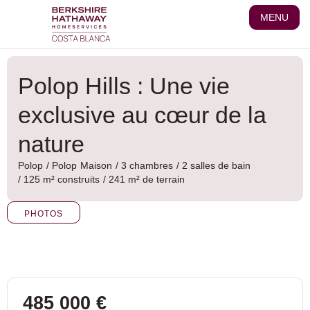
Aller
MENU
au
contenu
Polop Hills : Une vie
exclusive au cœur de la
nature
Polop
/
Polop
Maison
/ 3 chambres
/ 2 salles de bain
/ 125 m² construits
/ 241 m² de terrain
PHOTOS
485 000 €