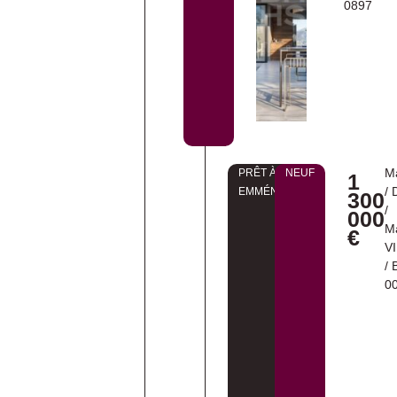
0897
M
PRÊT À
NEUF
1
/
EMMÉNAGER
300
/
000
M
€
VI
/
0