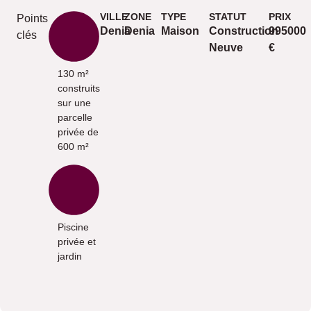
VILLE
ZONE
TYPE
STATUT
PRIX
Points
Denia
Denia
Maison
Construction
995000
clés
Neuve
€
130 m²
construits
sur une
parcelle
privée de
600 m²
Piscine
privée et
jardin