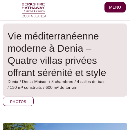
Aller
MENU
au
contenu
Vie méditerranéenne
moderne à Denia –
Quatre villas privées
offrant sérénité et style
Denia
/
Denia
Maison
/ 3 chambres
/ 4 salles de bain
/ 130 m² construits
/ 600 m² de terrain
PHOTOS