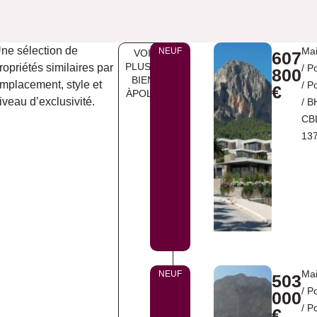
ne sélection de
Ma
NEUF
VOIR
607
PLUS DE
ropriétés similaires par
/
P
800
BIENS
mplacement, style et
/
P
€
ÀPOLOP
iveau d’exclusivité.
/ B
CB
13
Ma
NEUF
503
/
P
000
/
P
€