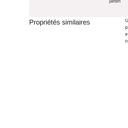
jardin
U
Propriétés similaires
p
e
n