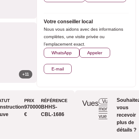
Votre conseiller local
Nous vous aidons avec des informations
complètes, une visite privée ou
l’emplacement exact.
WhatsApp
Appeler
E-mail
+11
Souhaite
ATUT
PRIX
RÉFÉRENCE
Vue sur la
Vues
nstruction
970000
BHHS-
vous
montagne
Be
uve
€
CBL-1686
recevoir
vue
plus de
détails ?