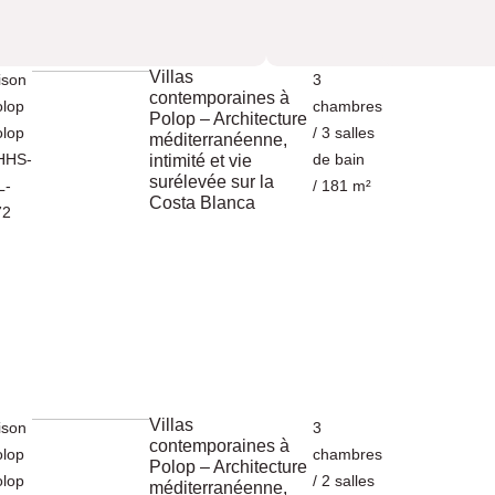
Villas
ison
3
contemporaines à
olop
chambres
Polop – Architecture
olop
/ 3 salles
méditerranéenne,
HHS-
de bain
intimité et vie
surélevée sur la
L-
/ 181 m²
Costa Blanca
72
Villas
ison
3
contemporaines à
olop
chambres
Polop – Architecture
olop
/ 2 salles
méditerranéenne,