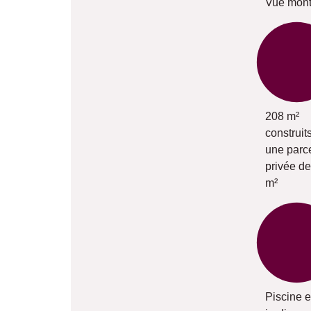
Vue mon
208 m²
construit
une parc
privée d
m²
Piscine e