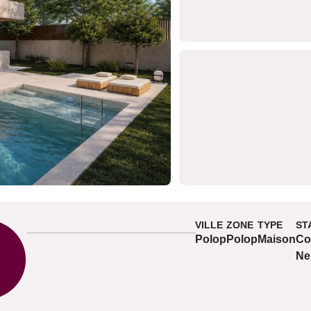
VILLE
ZONE
TYPE
ST
Polop
Polop
Maison
Co
Ne