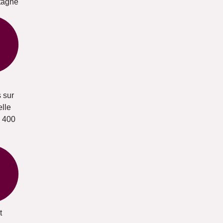
tagne
s sur
elle
e 400
t