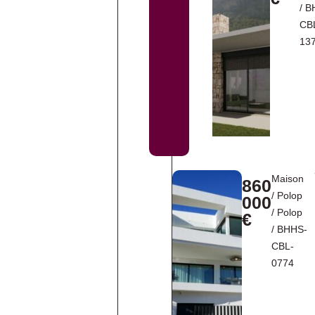
/ B
CB
13
Maison
860
/
Polop
000
/
Polop
€
/ BHHS-
CBL-
0774