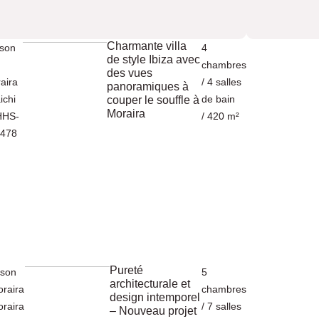
Charmante villa
son
4
de style Ibiza avec
chambres
des vues
aira
/ 4 salles
panoramiques à
ichi
de bain
couper le souffle à
Moraira
HHS-
/ 420 m²
5478
Pureté
ison
5
architecturale et
raira
chambres
design intemporel
raira
/ 7 salles
– Nouveau projet