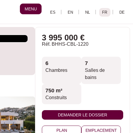
MENU
3 995 000 €
Réf. BHHS-CBL-1220
6
7
Chambres
Salles de
bains
750 m²
Construits
DEMANDER LE DOSSIER
PLAN
EMPLACEMENT