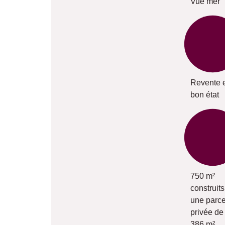
Vue mer
Revente 
bon état
750 m²
construits
une parce
privée de
386 m²