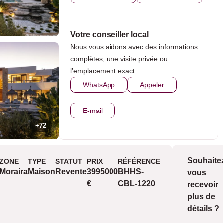
Votre conseiller local
Nous vous aidons avec des informations
complètes, une visite privée ou
l’emplacement exact.
WhatsApp
Appeler
E-mail
+72
Souhaite
ZONE
TYPE
STATUT
PRIX
RÉFÉRENCE
V
Vues
Moraira
Maison
Revente
3995000
BHHS-
vous
me
€
CBL-1220
recevoir
de 
plus de
vill
détails ?
vu