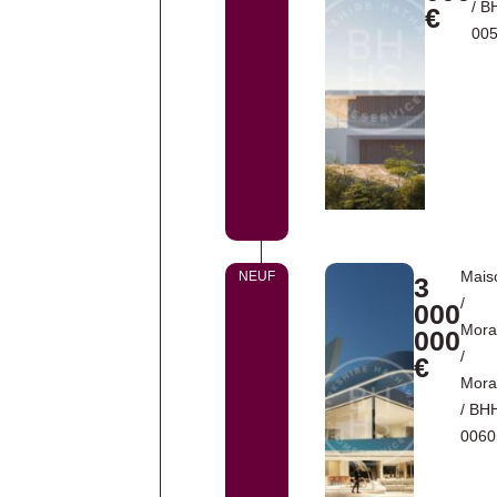
/ B
€
00
Mais
NEUF
3
/
000
Mora
000
/
€
Mora
/ BH
0060