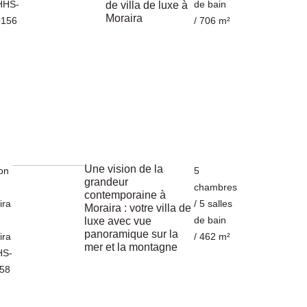
HHS-
de bain
de villa de luxe à
Moraira
5156
/ 706 m²
Une vision de la
on
5
grandeur
chambres
contemporaine à
ira
/ 5 salles
Moraira : votre villa de
de bain
luxe avec vue
panoramique sur la
ira
/ 462 m²
mer et la montagne
HS-
58