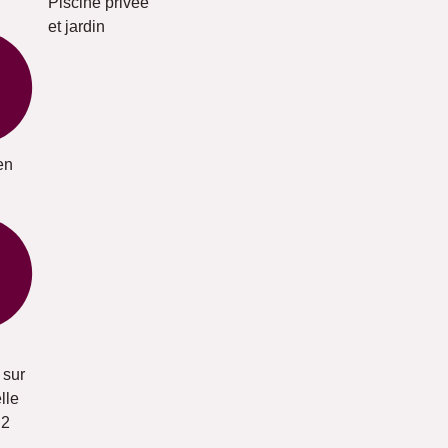
Piscine privée
et jardin
en
 sur
lle
 2