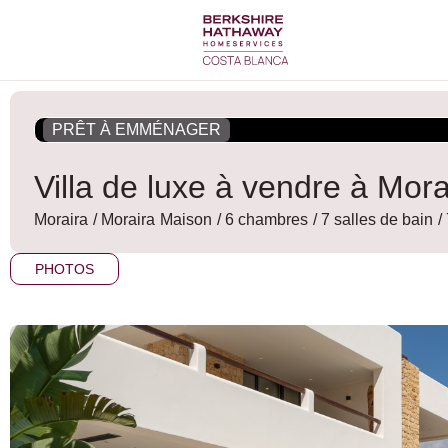
Aller
au
contenu
PRÊT À EMMÉNAGER
Villa de luxe à vendre à Mor
Moraira
/
Moraira
Maison
/ 6 chambres
/ 7 salles de bain
/
PHOTOS