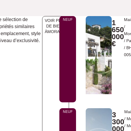
 sélection de
Mai
NEUF
VOIR PLUS
1
DE BIENS
priétés similaires
/
650
ÀMORAIRA
 emplacement, style
Mor
000
niveau d’exclusivité.
/
Pa
€
/ B
00
Ma
NEUF
3
/
Mo
300
/
Mo
000