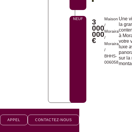
Une v
Maison
NEUF
3
la gra
/
000
conte
Moraira
000
à Mora
/
€
votre v
Moraira
luxe 
/
panor
BHHS-
sur la
006058
monta
APPEL
CONTACTEZ-NOUS