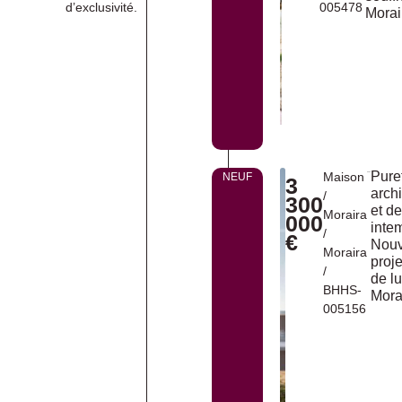
d’exclusivité.
005478
Morai
Pure
Maison
NEUF
3
archi
/
300
et d
Moraira
000
inte
/
€
Nou
Moraira
proje
/
de l
BHHS-
Mora
005156