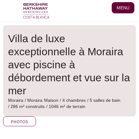
Aller
MENU
au
contenu
Villa de luxe
exceptionnelle à Moraira
avec piscine à
débordement et vue sur la
mer
Moraira
/
Moraira
Maison
/ 4 chambres
/ 5 salles de bain
/ 286 m² construits
/ 1046 m² de terrain
PHOTOS