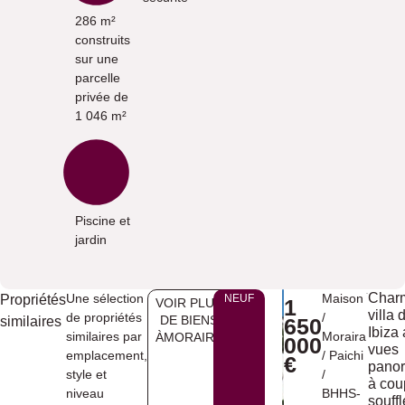
286 m²
construits
sur une
parcelle
privée de
1 046 m²
Piscine et
jardin
Char
Une sélection
Maison
Propriétés
NEUF
1
VOIR PLUS
villa 
de propriétés
/
DE BIENS
similaires
650
Ibiza
similaires par
Moraira
ÀMORAIRA
000
vues
emplacement,
/
Paichi
€
pano
style et
/
à cou
niveau
BHHS-
souffl