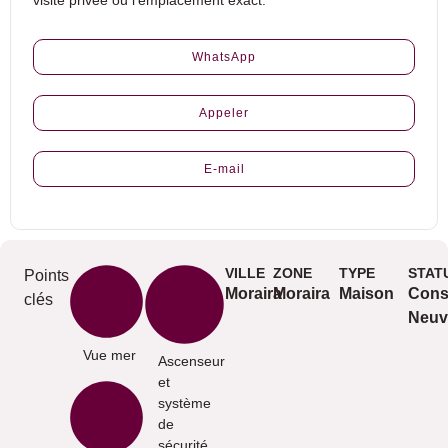
visite privée ou l’emplacement exact.
WhatsApp
Appeler
E-mail
VILLE
ZONE
TYPE
STAT
Points
Moraira
Moraira
Maison
Cons
clés
Neuv
Vue mer
Ascenseur
et
système
de
sécurité