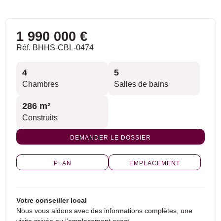
1 990 000 €
Réf. BHHS-CBL-0474
4
5
Chambres
Salles de bains
286 m²
Construits
DEMANDER LE DOSSIER
PLAN
EMPLACEMENT
Votre conseiller local
Nous vous aidons avec des informations complètes, une