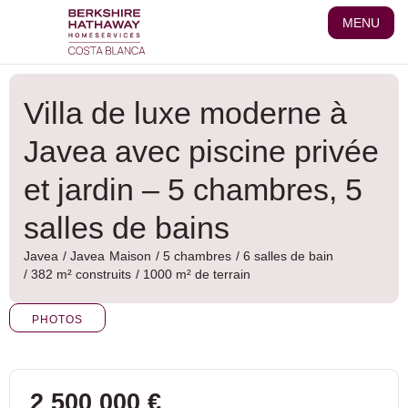
Aller
MENU
au
contenu
Villa de luxe moderne à
Javea avec piscine privée
et jardin – 5 chambres, 5
salles de bains
Javea
/
Javea
Maison
/ 5 chambres
/ 6 salles de bain
/ 382 m² construits
/ 1000 m² de terrain
PHOTOS
2 500 000 €