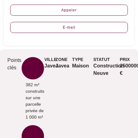
Appeler
E-mail
VILLE
ZONE
TYPE
STATUT
PRIX
Points
Javea
Javea
Maison
Construction
250000
clés
Neuve
€
382 m²
construits
sur une
parcelle
privée de
1 000 m²