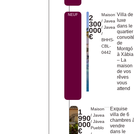
Villa de
Maison
NEUF
2
luxe
/
Javea
300
dans le
/
Javea
000
quartier
/
€
convoit
BHHS-
de
CBL-
Montgó
0442
à Xàbia
– La
maison
de vos
rêves
vous
attend
Exquise
Maison
1
villa de 6
/
Javea
990
chambres 
/
Jávea
000
vendre
Pueblo
€
dans le