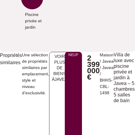
Piscine
privée et
jardin
Villa de
Une sélection
Maison
Propriétés
NEUF
2
VOIR
luxe avec
de propriétés
/
Javea
PLUS
similaires
399
piscine
similaires par
/
Javea
DE
000
privée et
BIENS
emplacement,
/
€
jardin à
ÀJAVEA
style et
BHHS-
Javea – 5
niveau
CBL-
chambres
d’exclusivité.
1498
5 salles
de bain