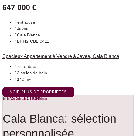
647 000 €
Penthouse
/
Javea
/
Cala Blanca
/ BHHS-CBL-0411
Spacieux Appartement à Vendre à Javea, Cala Blanca
4 chambres
/ 3 salles de bain
/ 140 m²
VOIR PLUS DE PROPRIÉTÉS
BIENS SÉLECTIONNÉS
Cala Blanca: sélection
personnalisée