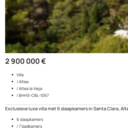
2 900 000 €
Villa
/
Altea
/
Altea la Vieja
/ BHHS-CBL-1067
Exclusieve luxe villa met 6 slaapkamers in Santa Clara, Al
6 slaapkamers
/ 7 badkamers