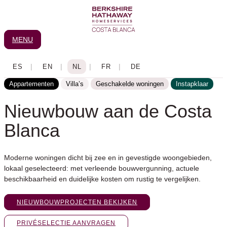
Ga
naar
de
MENU
inhoud
Appartementen
Villa’s
Geschakelde woningen
Instapklaar
Nieuwbouw aan de Costa
Blanca
Moderne woningen dicht bij zee en in gevestigde woongebieden,
lokaal geselecteerd: met verleende bouwvergunning, actuele
beschikbaarheid en duidelijke kosten om rustig te vergelijken.
NIEUWBOUWPROJECTEN BEKIJKEN
PRIVÉSELECTIE AANVRAGEN