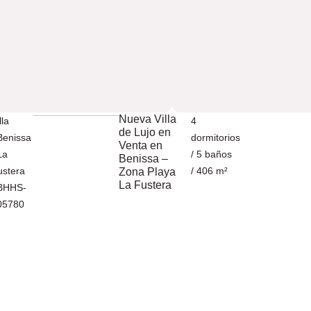
Nueva Villa
lla
4
de Lujo en
Benissa
dormitorios
Venta en
La
/ 5 baños
Benissa –
ustera
/ 406 m²
Zona Playa
La Fustera
 BHHS-
05780