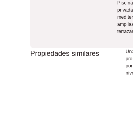
Piscin
privada
medite
amplia
terraza
Una
Propiedades similares
pro
por
niv