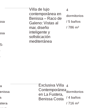
Villa de lujo
4
contemporánea en
dormitorios
Benissa – Raco de
ssa
/ 5 baños
Galeno: Vistas al
/ 786 m²
mar, diseño
inteligente y
ssa
sofisticación
mediterránea
S-
-
4
Exclusiva Villa
la
4
Contemporánea
enissa
dormitorios
en La Fustera,
a
/ 4 baños
Benissa Costa
stera
/ 716 m²