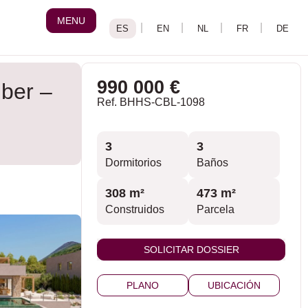
MENU
990 000 €
ber –
Ref. BHHS-CBL-1098
3
3
Dormitorios
Baños
308 m²
473 m²
Construidos
Parcela
SOLICITAR DOSSIER
PLANO
UBICACIÓN