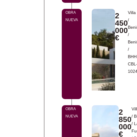
Villa
OBRA
2
/
NUEVA
450
Beni
000
/
€
Beni
/
BHH
CBL
102
Vil
OBRA
2
/
B
NUEVA
850
/
L
000
Fu
€