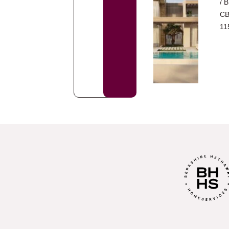
/ 
CB
11