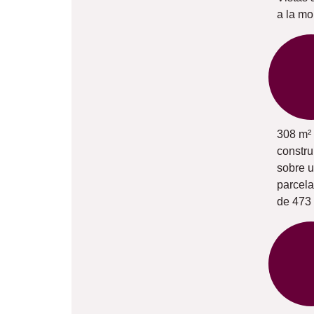
a la m
308 m²
constru
sobre 
parcela
de 473