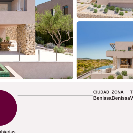
CIUDAD
ZONA
T
Benissa
Benissa
V
abiertas