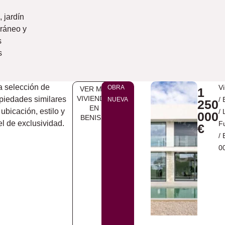
a
, jardín
rráneo y
s
s
 selección de
Vi
OBRA
VER MÁS
1
VIVIENDAS
piedades similares
/
NUEVA
250
EN ​
 ubicación, estilo y
/
000
BENISSA
el de exclusividad.
F
€
/
0