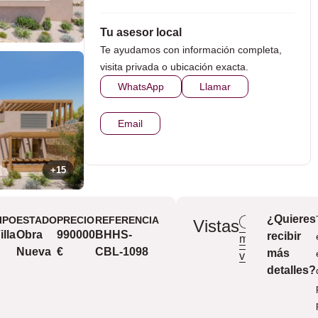
Tu asesor local
Te ayudamos con información completa,
visita privada o ubicación exacta.
WhatsApp
Llamar
Email
+15
¿Quieres
IPO
ESTADO
PRECIO
REFERENCIA
Vista a la
Vistas
illa
Obra
990000
BHHS-
recibir
montaña
Nueva
€
CBL-1098
más
vista
detalles?