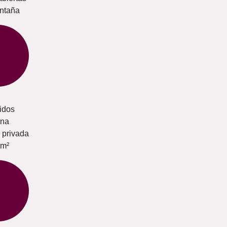
ontaña
idos
una
 privada
 m²