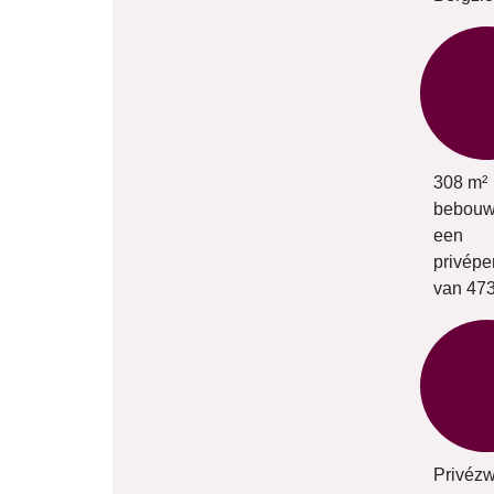
308 m²
bebouw
een
privépe
van 47
Privéz