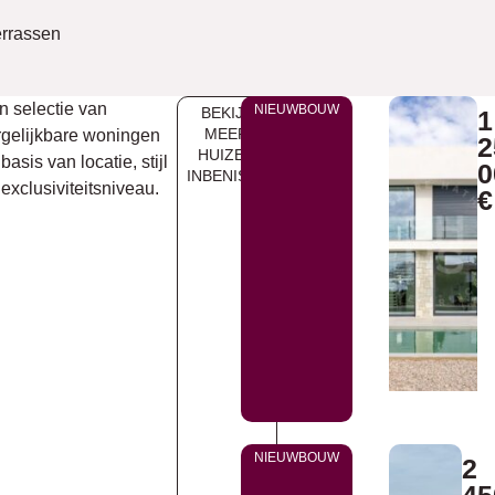
errassen
n selectie van
NIEUWBOUW
BEKIJK
1
MEER
rgelijkbare woningen
2
HUIZEN
basis van locatie, stijl
0
INBENISSA
exclusiviteitsniveau.
€
NIEUWBOUW
2
45