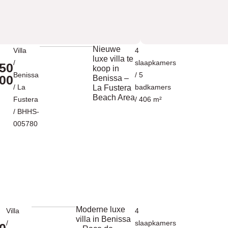
Nieuwe
Villa
4
luxe villa te
/
slaapkamers
50
koop in
Benissa
/ 5
00
Benissa –
/
La
badkamers
La Fustera
Beach Area
Fustera
/ 406 m²
/ BHHS-
005780
Moderne luxe
Villa
4
villa in Benissa
/
slaapkamers
0