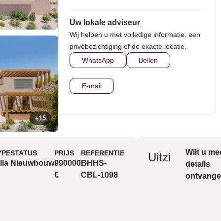
Uw lokale adviseur
Wij helpen u met volledige informatie, een
privébezichtiging of de exacte locatie.
WhatsApp
Bellen
E-mail
+15
Wilt u me
YPE
STATUS
PRIJS
REFERENTIE
Mooi
Uitzicht
lla
Nieuwbouw
990000
BHHS-
details
uitzicht
€
CBL-1098
ontvang