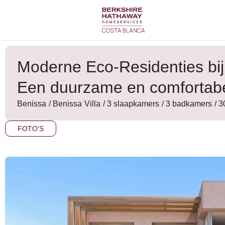
Ga
naar
de
inhoud
Moderne Eco-Residenties bij
Een duurzame en comfortab
Benissa
/
Benissa
Villa
/ 3 slaapkamers
/ 3 badkamers
/ 
FOTO'S