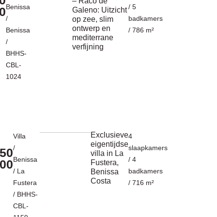
– Raco de
Benissa
/ 5
0
Galeno: Uitzicht
/
badkamers
op zee, slim
ontwerp en
Benissa
/ 786 m²
mediterrane
/
verfijning
BHHS-
CBL-
1024
Exclusieve
Villa
4
eigentijdse
/
slaapkamers
50
villa in La
Benissa
/ 4
00
Fustera,
/
La
badkamers
Benissa
Costa
Fustera
/ 716 m²
/ BHHS-
CBL-