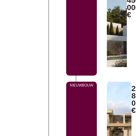
00
€
NIEUWBOUW
2
8
0
€