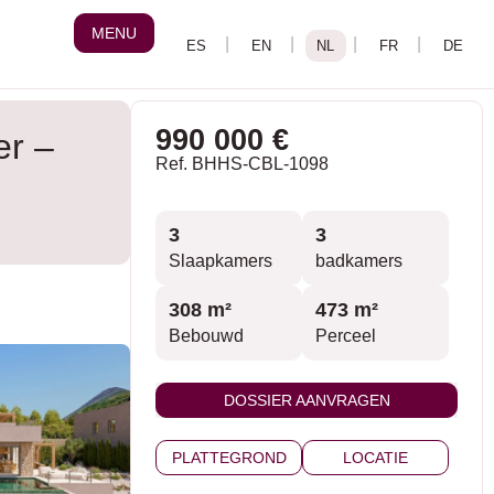
MENU
990 000 €
er –
Ref. BHHS-CBL-1098
3
3
Slaapkamers
badkamers
308 m²
473 m²
Bebouwd
Perceel
DOSSIER AANVRAGEN
PLATTEGROND
LOCATIE