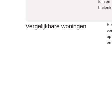
tuin en
buitent
Ee
Vergelijkbare woningen
ve
op 
en 