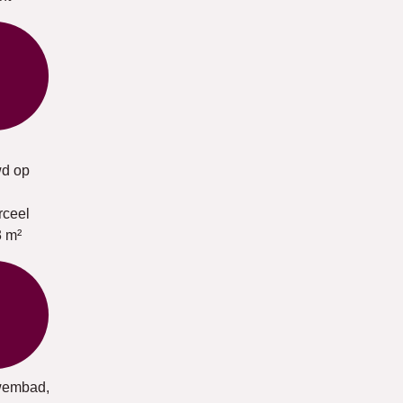
d op
rceel
3 m²
wembad,