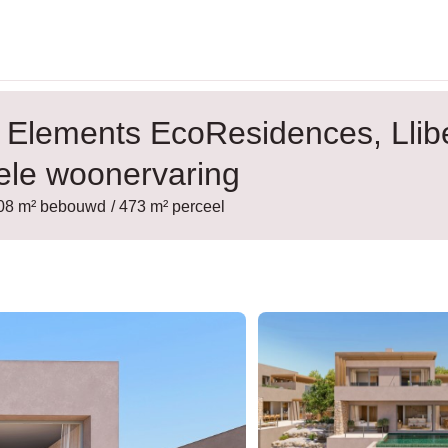
 Elements EcoResidences, Llib
ele woonervaring
308 m² bebouwd
/ 473 m² perceel