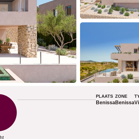
PLAATS
ZONE
T
Benissa
Benissa
Vi
ht