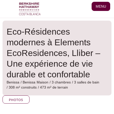
Aller
MENU
au
contenu
Eco-Résidences
modernes à Elements
EcoResidences, Lliber –
Une expérience de vie
durable et confortable
Benissa
/
Benissa
Maison
/ 3 chambres
/ 3 salles de bain
/ 308 m² construits
/ 473 m² de terrain
PHOTOS