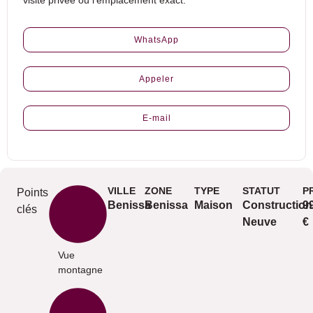
visite privée ou l’emplacement exact.
WhatsApp
Appeler
E-mail
VILLE
ZONE
TYPE
STATUT
P
Points
Benissa
Benissa
Maison
Construction
9
clés
Neuve
€
Vue
montagne