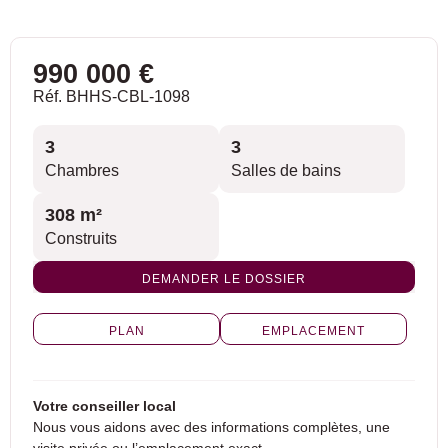
990 000 €
Réf. BHHS-CBL-1098
3
3
Chambres
Salles de bains
308 m²
Construits
DEMANDER LE DOSSIER
PLAN
EMPLACEMENT
Votre conseiller local
Nous vous aidons avec des informations complètes, une